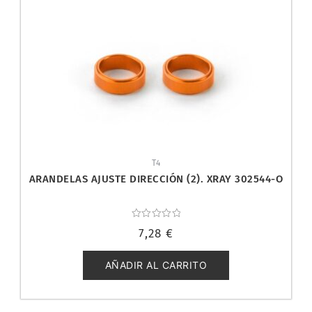
T4
ARANDELAS AJUSTE DIRECCIÓN (2). XRAY 302544-O
Valorado
7,28
€
con
0
de
5
AÑADIR AL CARRITO