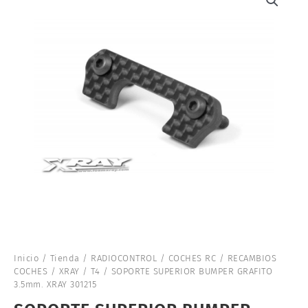
Inicio
/
Tienda
/
RADIOCONTROL
/
COCHES RC
/
RECAMBIOS
COCHES
/
XRAY
/
T4
/ SOPORTE SUPERIOR BUMPER GRAFITO
3.5mm. XRAY 301215