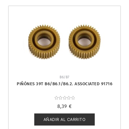
B6/B7
PIÑÓNES 39T B6/B6.1/B6.2. ASSOCIATED 91716
Valorado
8,39
€
con
0
de
5
AÑADIR AL CARRITO