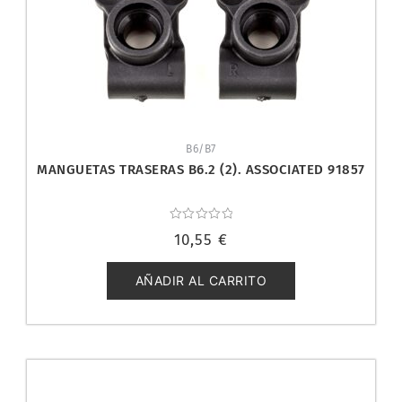
B6/B7
MANGUETAS TRASERAS B6.2 (2). ASSOCIATED 91857
Valorado
10,55
€
con
0
de
5
AÑADIR AL CARRITO