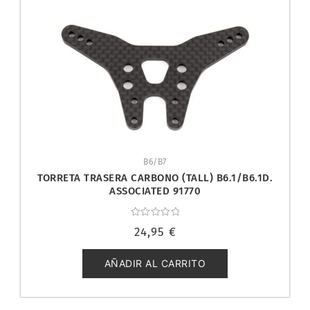
B6/B7
TORRETA TRASERA CARBONO (TALL) B6.1/B6.1D.
ASSOCIATED 91770
Valorado
24,95
€
con
0
de
5
AÑADIR AL CARRITO