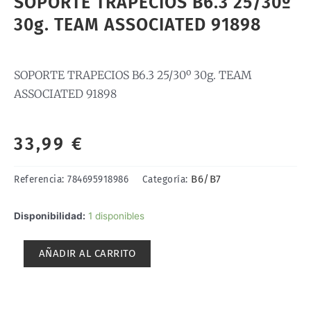
SOPORTE TRAPECIOS B6.3 25/30º
30g. TEAM ASSOCIATED 91898
SOPORTE TRAPECIOS B6.3 25/30º 30g. TEAM
ASSOCIATED 91898
33,99
€
B6/B7
Referencia:
784695918986
Categoría:
SOPORTE
Disponibilidad:
1 disponibles
TRAPECIOS
B6.3
AÑADIR AL CARRITO
25/30º
30g.
TEAM
ASSOCIATED