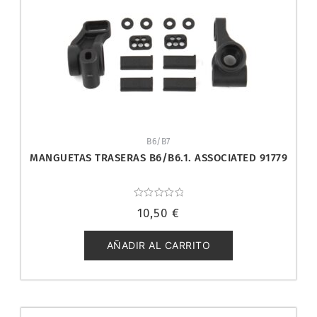
B6/B7
MANGUETAS TRASERAS B6/B6.1. ASSOCIATED 91779
Valorado
10,50
€
con
0
de
5
AÑADIR AL CARRITO