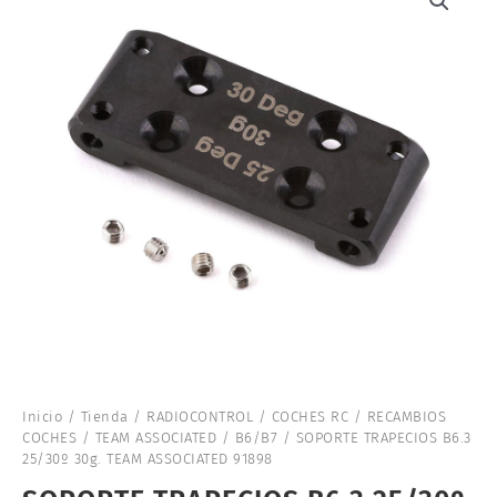
Inicio
/
Tienda
/
RADIOCONTROL
/
COCHES RC
/
RECAMBIOS
COCHES
/
TEAM ASSOCIATED
/
B6/B7
/ SOPORTE TRAPECIOS B6.3
25/30º 30g. TEAM ASSOCIATED 91898