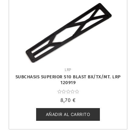
LRP
SUBCHASIS SUPERIOR S10 BLAST BX/TX/MT. LRP
120919
Valorado
8,70
€
con
0
de
5
AÑADIR AL CARRITO