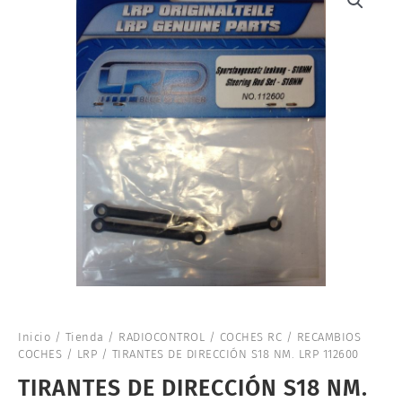
Inicio
/
Tienda
/
RADIOCONTROL
/
COCHES RC
/
RECAMBIOS
COCHES
/
LRP
/ TIRANTES DE DIRECCIÓN S18 NM. LRP 112600
TIRANTES DE DIRECCIÓN S18 NM.