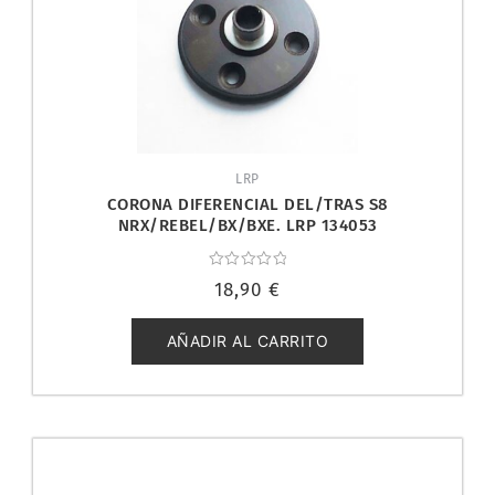
LRP
CORONA DIFERENCIAL DEL/TRAS S8
NRX/REBEL/BX/BXE. LRP 134053
Valorado
18,90
€
con
0
de
5
AÑADIR AL CARRITO