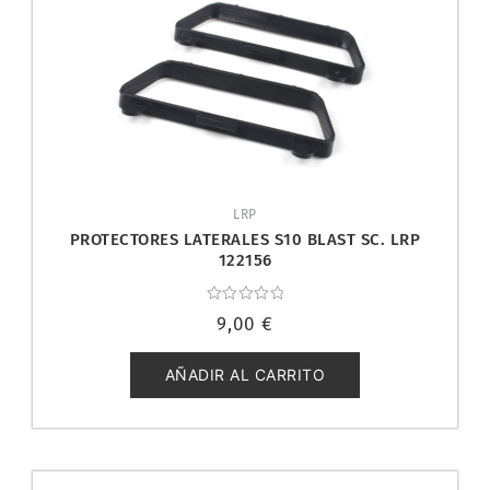
LRP
PROTECTORES LATERALES S10 BLAST SC. LRP
122156
Valorado
9,00
€
con
0
de
5
AÑADIR AL CARRITO