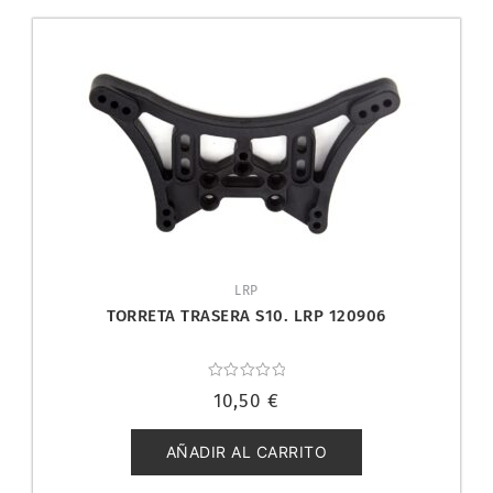
LRP
TORRETA TRASERA S10. LRP 120906
Valorado
10,50
€
con
0
de
5
AÑADIR AL CARRITO