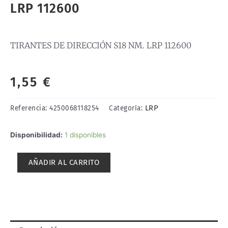
LRP 112600
TIRANTES DE DIRECCIÓN S18 NM. LRP 112600
1,55
€
LRP
Referencia:
4250068118254
Categoría:
TIRANTES
Disponibilidad:
1 disponibles
DE
DIRECCIÓN
AÑADIR AL CARRITO
S18
NM.
LRP
112600
cantidad