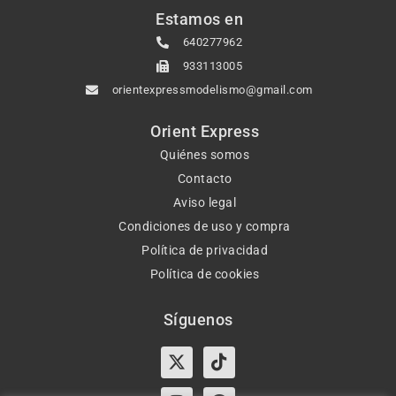
Estamos en
640277962
933113005
orientexpressmodelismo@gmail.com
Orient Express
Quiénes somos
Contacto
Aviso legal
Condiciones de uso y compra
Política de privacidad
Política de cookies
Síguenos
X-
Instagram
Tiktok
Facebook
twitter