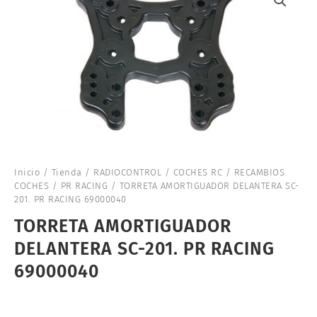
Inicio
/
Tienda
/
RADIOCONTROL
/
COCHES RC
/
RECAMBIOS
COCHES
/
PR RACING
/ TORRETA AMORTIGUADOR DELANTERA SC-
201. PR RACING 69000040
TORRETA AMORTIGUADOR
DELANTERA SC-201. PR RACING
69000040