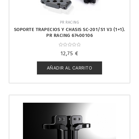
PR RACING
SOPORTE TRAPECIOS Y CHASIS SC-201/S1 V3 (1+1).
PR RACING 67400106
Valorado
12,75
€
con
0
de
5
AÑADIR AL CARRITO