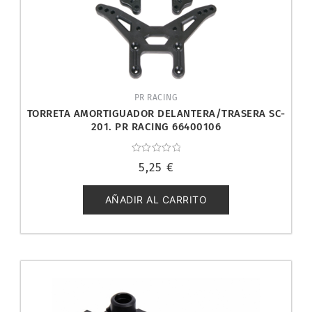
PR RACING
TORRETA AMORTIGUADOR DELANTERA/TRASERA SC-
201. PR RACING 66400106
Valorado
5,25
€
con
0
de
5
AÑADIR AL CARRITO