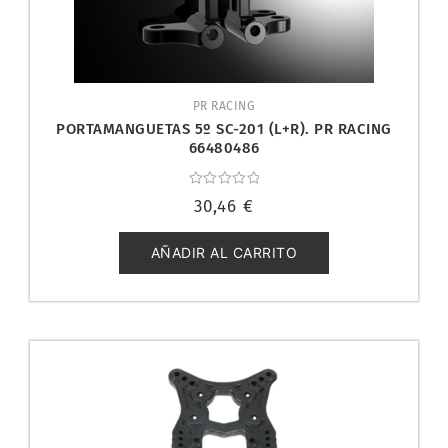
PR RACING
PORTAMANGUETAS 5º SC-201 (L+R). PR RACING
66480486
Valorado
30,46
€
con
0
de
5
AÑADIR AL CARRITO