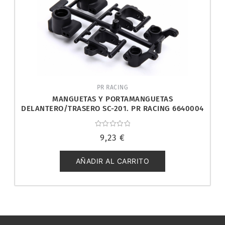
PR RACING
MANGUETAS Y PORTAMANGUETAS
DELANTERO/TRASERO SC-201. PR RACING 6640004
Valorado
9,23
€
con
0
de
5
AÑADIR AL CARRITO