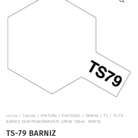
Inicio
/
Tienda
/
PINTURA
/
PINTURAS
/
TAMIYA
/
TS
/ TS-79
BARNIZ SEMITRANSPARENTE SPRAY 100ml. TAMIYA
TS-79 BARNIZ