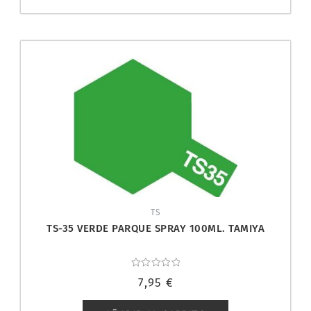
TS
TS-35 VERDE PARQUE SPRAY 100ML. TAMIYA
Valorado
7,95
€
con
0
de