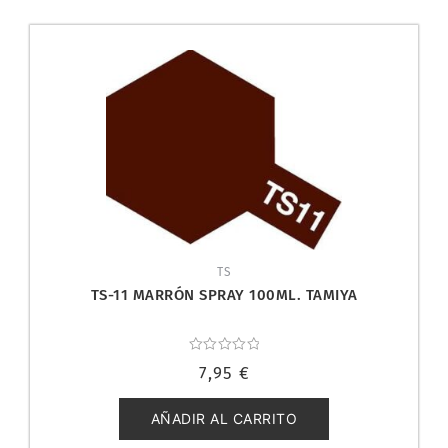
TS
TS-11 MARRÓN SPRAY 100ML. TAMIYA
Valorado
7,95
€
con
0
de
5
AÑADIR AL CARRITO