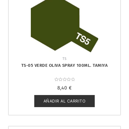
TS
TS-05 VERDE OLIVA SPRAY 100ML. TAMIYA
Valorado
8,40
€
con
0
de
5
AÑADIR AL CARRITO