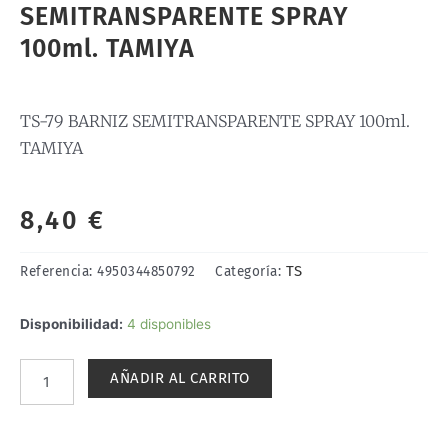
SEMITRANSPARENTE SPRAY
100ml. TAMIYA
TS-79 BARNIZ SEMITRANSPARENTE SPRAY 100ml.
TAMIYA
8,40
€
TS
Referencia:
4950344850792
Categoría:
TS-
Disponibilidad:
4 disponibles
79
BARNIZ
AÑADIR AL CARRITO
SEMITRANSPARENTE
SPRAY
100ml.