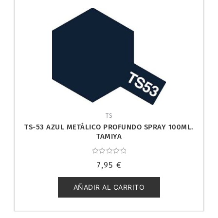
TS
TS-53 AZUL METÁLICO PROFUNDO SPRAY 100ML.
TAMIYA
Valorado
7,95
€
con
0
de
5
AÑADIR AL CARRITO