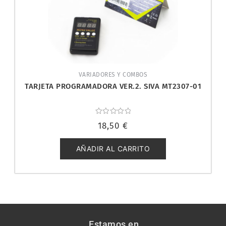
VARIADORES Y COMBOS
TARJETA PROGRAMADORA VER.2. SIVA MT2307-01
Valorado
18,50
€
con
0
de
5
AÑADIR AL CARRITO
Estamos en