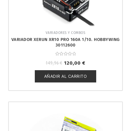
VARIADORES Y COMBOS
VARIADOR XERUN XR10 PRO 160A 1/10. HOBBYWING
30112600
Valorado
149,96
€
120,00
€
con
0
de
5
AÑADIR AL CARRITO