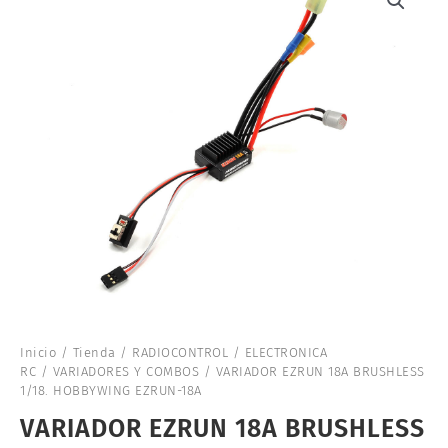
Inicio
/
Tienda
/
RADIOCONTROL
/
ELECTRONICA
RC
/
VARIADORES Y COMBOS
/ VARIADOR EZRUN 18A BRUSHLESS
1/18. HOBBYWING EZRUN-18A
VARIADOR EZRUN 18A BRUSHLESS