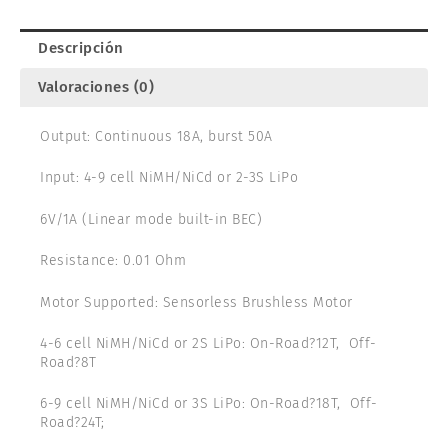
18A
cantidad
Descripción
Valoraciones (0)
Output: Continuous 18A, burst 50A
Input: 4-9 cell NiMH/NiCd or 2-3S LiPo
6V/1A (Linear mode built-in BEC)
Resistance: 0.01 Ohm
Motor Supported: Sensorless Brushless Motor
4-6 cell NiMH/NiCd or 2S LiPo: On-Road?12T, Off-
Road?8T
6-9 cell NiMH/NiCd or 3S LiPo: On-Road?18T, Off-
Road?24T;