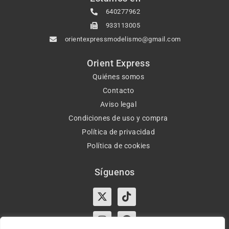
640277962
933113005
orientexpressmodelismo@gmail.com
Orient Express
Quiénes somos
Contacto
Aviso legal
Condiciones de uso y compra
Política de privacidad
Política de cookies
Síguenos
X-
Instagram
Tiktok
Facebook
twitter