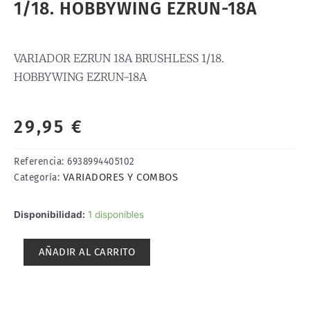
1/18. HOBBYWING EZRUN-18A
VARIADOR EZRUN 18A BRUSHLESS 1/18.
HOBBYWING EZRUN-18A
29,95
€
Referencia:
6938994405102
VARIADORES Y COMBOS
Categoría:
VARIADOR
Disponibilidad:
1 disponibles
EZRUN
18A
AÑADIR AL CARRITO
BRUSHLESS
1/18.
HOBBYWING
EZRUN-