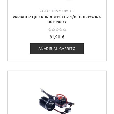
VARIADORES Y COMBOS
VARIADOR QUICRUN 8BL150 G2 1/8. HOBBYWING
30109003
Valorado
81,90
€
con
0
de
5
AÑADIR AL CARRITO