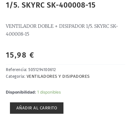
1/5. SKYRC SK-400008-15
VENTILADOR DOBLE + DISIPADOR 1/5. SKYRC SK-
400008-15
15,98
€
Referencia:
5051294100612
VENTILADORES Y DISIPADORES
Categoría:
VENTILADOR
Disponibilidad:
1 disponibles
DOBLE
+
AÑADIR AL CARRITO
DISIPADOR
1/5.
SKYRC
SK-