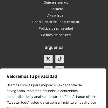
Quiénes somos
Contacto
Aviso legal
Condiciones de uso y compra
Política de privacidad
Política de cookies
Síguenos
X-
Instagram
Tiktok
Facebook
twitter
Valoramos tu privacidad
Usamos cookies para mejorar su experiencia de
navegación, mostrarle anuncios o contenidos
Horario:
Lun-Vie de 10:00-13:30 y 17:00-20:00 – Sáb de
personalizados y analizar nuestro tráfico. Al hacer clic en
10:00-13:30
“Aceptar todo” usted da su consentimiento a nuestro uso