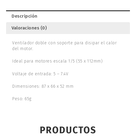
400008-
15
Descripción
cantidad
Valoraciones (0)
Ventilador doble con soporte para disipar el calor
del motor.
Ideal para motores escala 1/5 (55 x 112mm)
Voltaje de entrada: 5 – 7.4V
Dimensiones: 87 x 66 x 52 mm
Peso: 65g
PRODUCTOS