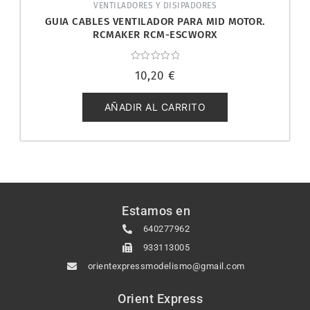
VENTILADORES Y DISIPADORES
GUIA CABLES VENTILADOR PARA MID MOTOR.
RCMAKER RCM-ESCWORX
Valorado
10,20
€
con
0
de
5
AÑADIR AL CARRITO
Estamos en
640277962
933113005
orientexpressmodelismo@gmail.com
Orient Express