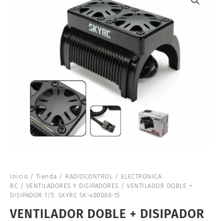
Inicio
/
Tienda
/
RADIOCONTROL
/
ELECTRONICA
RC
/
VENTILADORES Y DISIPADORES
/ VENTILADOR DOBLE +
DISIPADOR 1/5. SKYRC SK-400008-15
VENTILADOR DOBLE + DISIPADOR