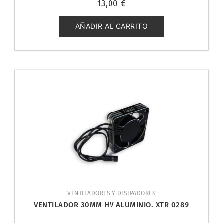
13,00
€
con
0
de
5
AÑADIR AL CARRITO
VENTILADORES Y DISIPADORES
VENTILADOR 30MM HV ALUMINIO. XTR 0289