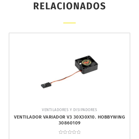
RELACIONADOS
VENTILADORES Y DISIPADORES
VENTILADOR VARIADOR V3 30X30X10. HOBBYWING
30860109
Valorado