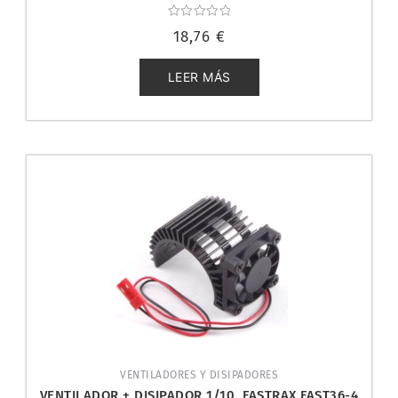
Valorado
18,76
€
con
0
de
5
LEER MÁS
VENTILADORES Y DISIPADORES
VENTILADOR + DISIPADOR 1/10. FASTRAX FAST36-4