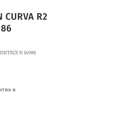
N CURVA R2
986
INITRIX N 14986
ITRIX N