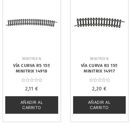
MINITRIX N
MINITRIX N
VÍA CURVA R5 15º
VÍA CURVA R3 15º
MINITRIX 14918
MINITRIX 14917
Valorado
Valorado
2,11
€
2,20
€
con
con
0
0
de
de
5
5
AÑADIR AL
AÑADIR AL
CARRITO
CARRITO