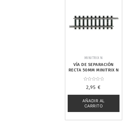
MINITRIX N
VÍA DE SEPARACIÓN
RECTA 50MM MINITRIX N
14982
Valorado
2,95
€
con
0
de
5
AÑADIR AL
CARRITO