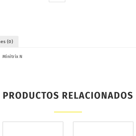
R2
24º
MINITRIX
N
14986
cantidad
es (0)
 Minitrix N
PRODUCTOS RELACIONADOS