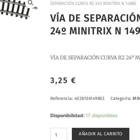
SEPARACIÓN CURVA R2 24º MINITRIX N 14986
VÍA DE SEPARACIÓ
24º MINITRIX N 14
VÍA DE SEPARACIÓN CURVA R2 24º M
3,25
€
MIN
Referencia:
4028106149863
Categoría:
VÍA
Disponibilidad:
17 disponibles
DE
SEPARACIÓN
AÑADIR AL CARRITO
CURVA