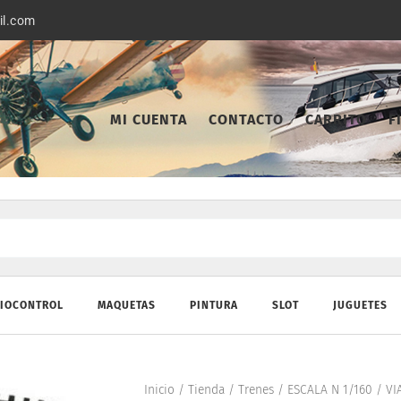
il.com
MI CUENTA
CONTACTO
CARRITO
F
IOCONTROL
MAQUETAS
PINTURA
SLOT
JUGUETES
Inicio
/
Tienda
/
Trenes
/
ESCALA N 1/160
/
VI