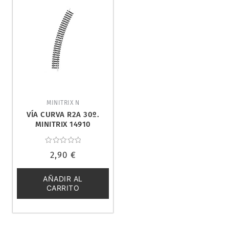
MINITRIX N
VÍA CURVA R2A 30º.
MINITRIX 14910
Valorado
2,90
€
con
0
de
5
AÑADIR AL
CARRITO