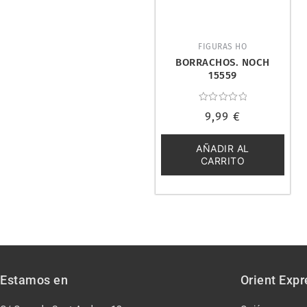
FIGURAS HO
BORRACHOS. NOCH
15559
Valorado
9,99
€
con
0
de
5
AÑADIR AL
CARRITO
Estamos en
Orient Expr