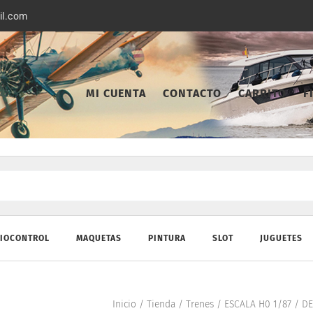
il.com
MI CUENTA
CONTACTO
CARRITO
F
IOCONTROL
MAQUETAS
PINTURA
SLOT
JUGUETES
Inicio
/
Tienda
/
Trenes
/
ESCALA H0 1/87
/
DE