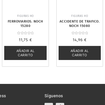
FIGURAS HO
FIGURAS HO
FERROVIARIOS. NOCH
ACCIDENTE DE TRAFICO.
15280
NOCH 15080
Valorado
Valorado
11,75
€
14,96
€
con
con
0
0
de
de
5
5
AÑADIR AL
AÑADIR AL
CARRITO
CARRITO
ess
Síguenos
X-
Instagram
Tiktok
Facebook