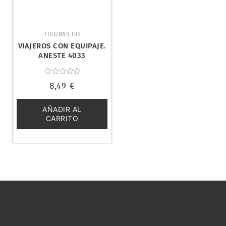
FIGURAS HO
VIAJEROS CON EQUIPAJE.
ANESTE 4033
Valorado
8,49
€
con
0
de
5
AÑADIR AL
CARRITO