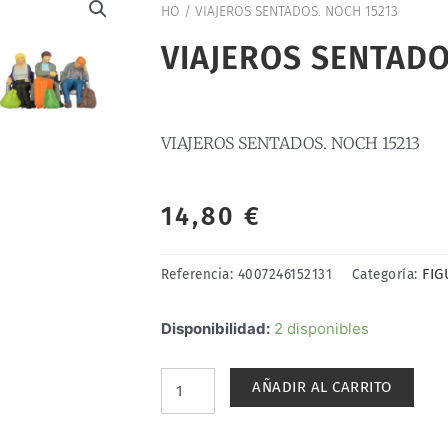
HO
/ VIAJEROS SENTADOS. NOCH 15213
VIAJEROS SENTADO
VIAJEROS SENTADOS. NOCH 15213
14,80
€
FIG
Referencia:
4007246152131
Categoría:
VIAJEROS
Disponibilidad:
2 disponibles
SENTADOS.
NOCH
AÑADIR AL CARRITO
15213
cantidad