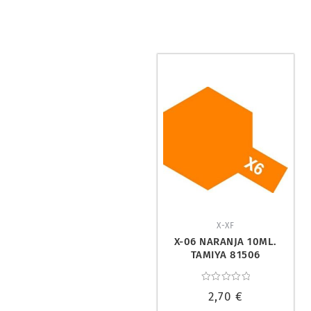
X-XF
X-06 NARANJA 10ML.
TAMIYA 81506
Valorado
2,70
€
con
0