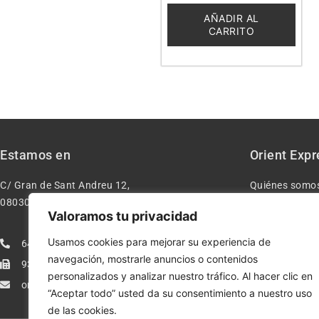
de
5
AÑADIR AL
CARRITO
Estamos en
Orient Expr
C/ Gran de Sant Andreu 12,
Quiénes somo
08030 – Barcelona España
Contacto
Valoramos tu privacidad
Aviso legal
Usamos cookies para mejorar su experiencia de
640277962
Condiciones d
navegación, mostrarle anuncios o contenidos
933113005
Política de pr
personalizados y analizar nuestro tráfico. Al hacer clic en
orientexpressmodelismo@gmail.com
Política de co
“Aceptar todo” usted da su consentimiento a nuestro uso
de las cookies.