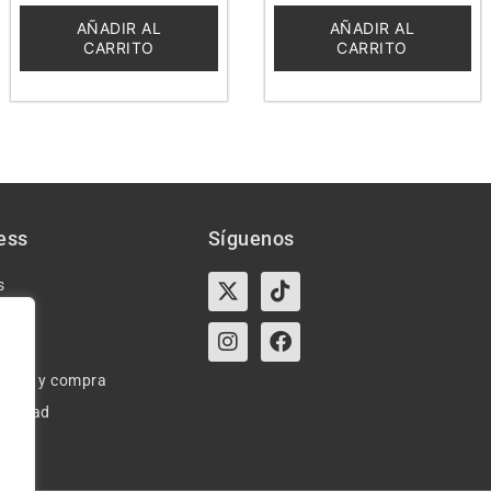
de
de
5
5
AÑADIR AL
AÑADIR AL
CARRITO
CARRITO
ess
Síguenos
X-
Instagram
Tiktok
Facebook
s
twitter
e uso y compra
ivacidad
okies