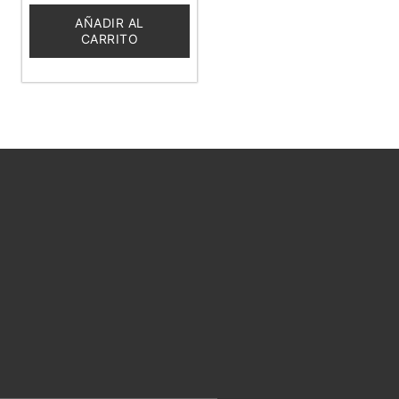
de
5
AÑADIR AL
CARRITO