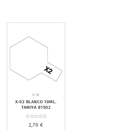
X-XF
X-02 BLANCO 10ML.
TAMIYA 81502
Valorado
2,70
€
con
0