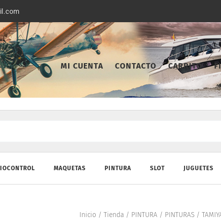
il.com
MI CUENTA
CONTACTO
CARRITO
F
IOCONTROL
MAQUETAS
PINTURA
SLOT
JUGUETES
Inicio
/
Tienda
/
PINTURA
/
PINTURAS
/
TAMIY