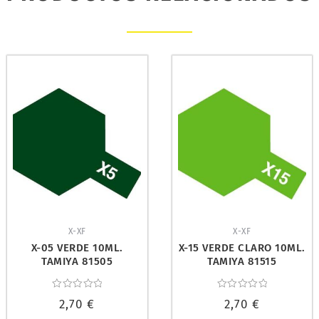
X-XF
X-XF
X-05 VERDE 10ML.
X-15 VERDE CLARO 10ML.
TAMIYA 81505
TAMIYA 81515
Valorado
Valorado
2,70
€
2,70
€
con
con
0
0