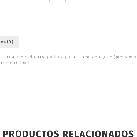
10ml.
TAMIYA
81768
cantidad
es (0)
al agua, indicado para pintar a pincel o con aerografo (previamen
o (5min). 10ml
PRODUCTOS RELACIONADOS