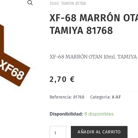
10ml. TAMIYA 81768
XF-68 MARRÓN OTA
TAMIYA 81768
XF-68 MARRÓN OTAN 10ml. TAMIYA 
2,70
€
X-XF
Referencia:
81768
Categoría:
XF-
Disponibilidad:
6 disponibles
68
MARRÓN
AÑADIR AL CARRITO
OTAN