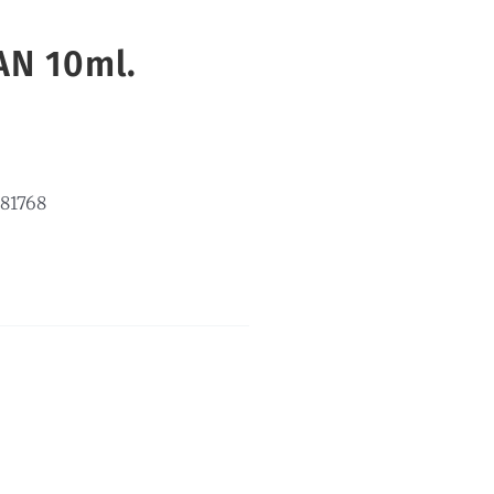
N 10ml.
81768