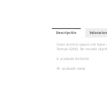
Descripción
Valoracion
Color acrilico opaco con base 
Tamiya X20A). De secado rápid
X: acabado brillante
XF: acabado mate