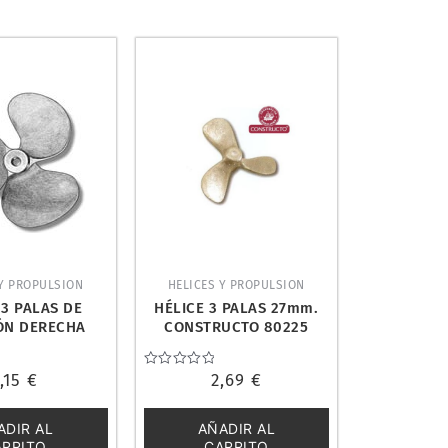
 Y PROPULSION
HELICES Y PROPULSION
 3 PALAS DE
HÉLICE 3 PALAS 27mm.
ÓN DERECHA
CONSTRUCTO 80225
MATI 482831
3,15
€
Valorado
2,69
€
con
0
de
ADIR AL
AÑADIR AL
5
ARRITO
CARRITO