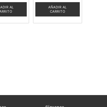
0
de
ADIR AL
AÑADIR AL
5
ARRITO
CARRITO