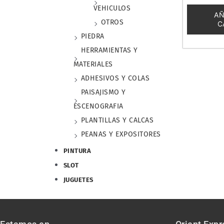
0
VEHICULOS
de
AÑ
5
OTROS
C
PIEDRA
HERRAMIENTAS Y
MATERIALES
ADHESIVOS Y COLAS
PAISAJISMO Y
ESCENOGRAFIA
PLANTILLAS Y CALCAS
PEANAS Y EXPOSITORES
PINTURA
SLOT
JUGUETES