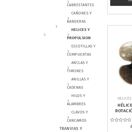
CABRESTANTES
CAÑONES Y
BANDERAS
HELICES Y
PROPULSION
ESCOTILLAS Y
COMPUERTAS
ANCLAS Y
TIMONES
ANILLAS Y
CADENAS
HILOS Y
HELICES
ALAMBRES
HÉLICE
ROTACI
CLAVOS Y
50mm. 
CANCAMOS
Valorado
TRANVIAS Y
con