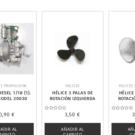
 Y PROPULSION
HELICES
HELICES
ESEL 1/18 (1).
HÉLICE 3 PALAS DE
HÉLICE
MODEL 20030
ROTACIÓN IZQUIERDA
ROTACI
50mm. AMATI 4824/S
30mm. A
0,90
€
Valorado
3,50
€
Valorado
con
con
0
0
de
de
ADIR AL
AÑADIR AL
AÑ
5
5
ARRITO
CARRITO
C