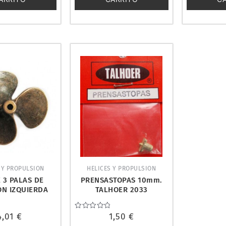
 Y PROPULSION
HELICES Y PROPULSION
 3 PALAS DE
PRENSASTOPAS 10mm.
ÓN IZQUIERDA
TALHOER 2033
AMATI 482450
4,01
€
Valorado
1,50
€
con