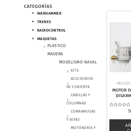
CATEGORÍAS
WARHAMMER
TRENES
RADIOCONTROL
MAQUETAS
PLASTICO
MADERA
MODELISMO NAVAL
KITS
ACCESORIOS
HELICES
DE CUBIERTA
MOTOR DI
CABILLAS Y
DISAR
COLUMNAS
Valorado
1
CORNAMUSAS
con
0
Y BITAS
de
AÑ
5
MOTONERIA Y
C