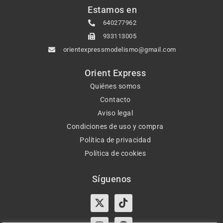
Estamos en
640277962
933113005
orientexpressmodelismo@gmail.com
Orient Express
Quiénes somos
Contacto
Aviso legal
Condiciones de uso y compra
Política de privacidad
Política de cookies
Síguenos
X-
Instagram
Tiktok
Facebook
twitter