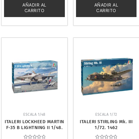
5
5
AÑADIR AL
AÑADIR AL
CARRITO
CARRITO
ESCALA 1/48
ESCALA 1/72
ITALERI LOCKHEED MARTIN
ITALERI STIRLING Mk. III
F-35 B LIGHTNING II 1/48.
1/72. 1462
2810