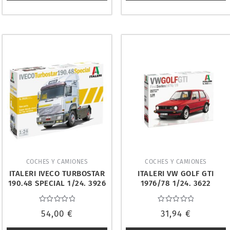
COCHES Y CAMIONES
COCHES Y CAMIONES
ITALERI IVECO TURBOSTAR
ITALERI VW GOLF GTI
190.48 SPECIAL 1/24. 3926
1976/78 1/24. 3622
Valorado
Valorado
54,00
€
31,94
€
con
con
0
0
de
de