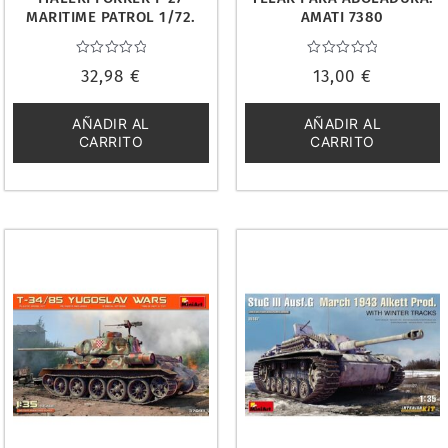
MARITIME PATROL 1/72.
AMATI 7380
1455
Valorado
Valorado
32,98
€
13,00
€
con
con
0
0
de
de
5
5
AÑADIR AL
AÑADIR AL
CARRITO
CARRITO