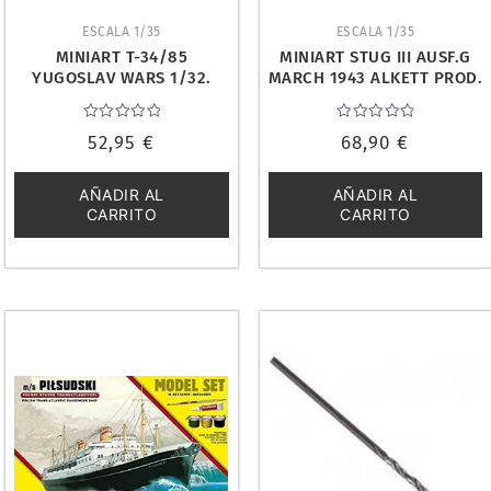
ESCALA 1/35
ESCALA 1/35
MINIART T-34/85
MINIART STUG III AUSF.G
YUGOSLAV WARS 1/32.
MARCH 1943 ALKETT PROD.
37093
1/35. 35367
Valorado
Valorado
52,95
€
68,90
€
con
con
0
0
de
de
5
5
AÑADIR AL
AÑADIR AL
CARRITO
CARRITO