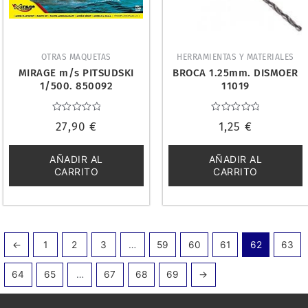
OTRAS MAQUETAS
HERRAMIENTAS Y MATERIALES
MIRAGE m/s PITSUDSKI
BROCA 1.25mm. DISMOER
1/500. 850092
11019
Valorado
Valorado
27,90
€
1,25
€
con
con
0
0
de
de
5
5
AÑADIR AL
AÑADIR AL
CARRITO
CARRITO
←
1
2
3
…
59
60
61
62
63
64
65
…
67
68
69
→