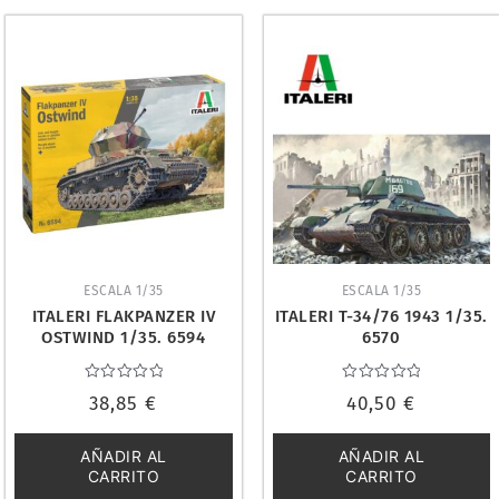
ESCALA 1/35
ESCALA 1/35
ITALERI FLAKPANZER IV
ITALERI T-34/76 1943 1/35.
OSTWIND 1/35. 6594
6570
Valorado
Valorado
38,85
€
40,50
€
con
con
0
0
de
de
5
5
AÑADIR AL
AÑADIR AL
CARRITO
CARRITO