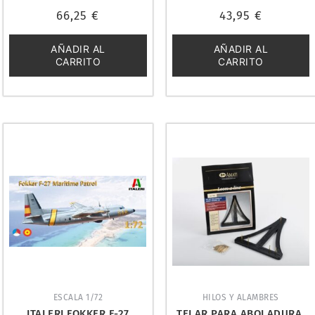
Valorado
Valorado
66,25
€
43,95
€
con
con
0
0
de
de
5
5
AÑADIR AL
AÑADIR AL
CARRITO
CARRITO
ESCALA 1/72
HILOS Y ALAMBRES
ITALERI FOKKER F-27
TELAR PARA ABOLADURA.