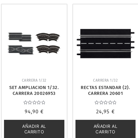
CARRERA 1/32
CARRERA 1/32
SET AMPLIACION 1/32.
RECTAS ESTANDAR (2).
CARRERA 20026953
CARRERA 20601
Valorado
Valorado
94,90
€
24,95
€
con
con
0
0
de
de
5
5
AÑADIR AL
AÑADIR AL
CARRITO
CARRITO