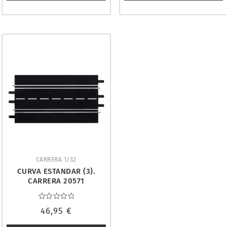
CARRERA 1/32
CURVA ESTANDAR (3).
CARRERA 20571
Valorado
46,95
€
con
0
de