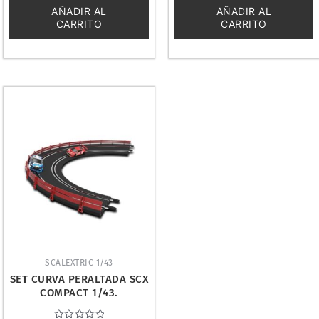
5
5
AÑADIR AL
AÑADIR AL
CARRITO
CARRITO
SCALEXTRIC 1/43
SET CURVA PERALTADA SCX
COMPACT 1/43.
SCALEXTRIC C10471X200