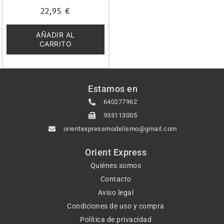
Valorado
22,95
€
con
0
de
5
AÑADIR AL
CARRITO
Estamos en
640277962
933113005
orientexpressmodelismo@gmail.com
Orient Express
Quiénes somos
Contacto
Aviso legal
Condiciones de uso y compra
Política de privacidad