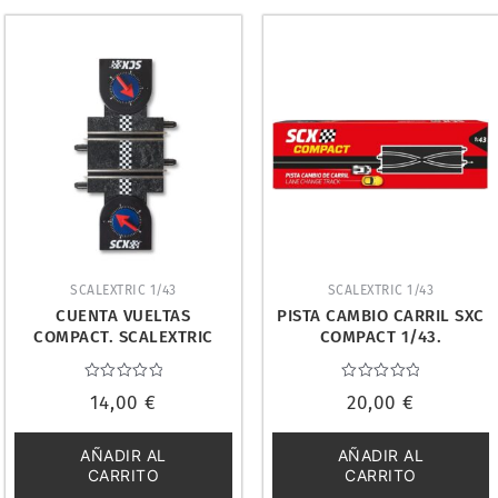
SCALEXTRIC 1/43
SCALEXTRIC 1/43
CUENTA VUELTAS
PISTA CAMBIO CARRIL SXC
COMPACT. SCALEXTRIC
COMPACT 1/43.
C10275X200
SCALEXTRIC C10472X200
Valorado
Valorado
14,00
€
20,00
€
con
con
0
0
de
de
5
5
AÑADIR AL
AÑADIR AL
CARRITO
CARRITO