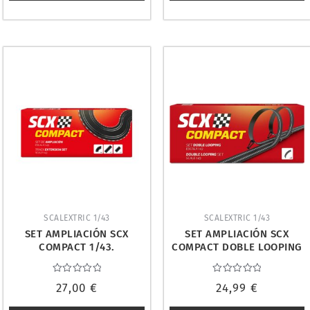
SCALEXTRIC 1/43
SCALEXTRIC 1/43
SET AMPLIACIÓN SCX
SET AMPLIACIÓN SCX
COMPACT 1/43.
COMPACT DOBLE LOOPING
SCALEXTRIC C10276X100
1/43. SCALEXTRIC
C10380X100
Valorado
Valorado
27,00
€
24,99
€
con
con
0
0
de
de