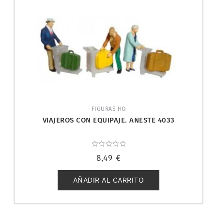
FIGURAS HO
VIAJEROS CON EQUIPAJE. ANESTE 4033
Valorado
8,49
€
con
0
de
5
AÑADIR AL CARRITO