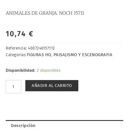
ANIMALES DE GRANJA. NOCH 15711
10,74
€
Referencia:
4007246157112
FIGURAS HO
PAISAJISMO Y ESCENOGRAFIA
Categorías
,
ANIMALES
Disponibilidad:
2 disponibles
DE
GRANJA.
AÑADIR AL CARRITO
NOCH
15711
cantidad
Descripción