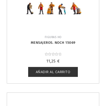
FIGURAS HO
MENSAJEROS. NOCH 15069
Valorado
11,25
€
con
0
de
5
AÑADIR AL CARRITO