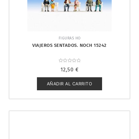
FIGURAS HO
VIAJEROS SENTADOS. NOCH 15242
Valorado
12,50
€
con
0
de
5
AÑADIR AL CARRITO