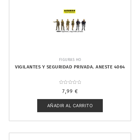
FIGURAS HO
VIGILANTES Y SEGURIDAD PRIVADA. ANESTE 4064
Valorado
7,99
€
con
0
de
5
AÑADIR AL CARRITO