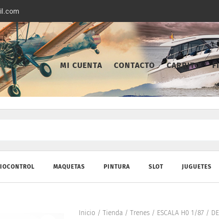
il.com
MI CUENTA
CONTACTO
CARRITO
F
IOCONTROL
MAQUETAS
PINTURA
SLOT
JUGUETES
Inicio
/
Tienda
/
Trenes
/
ESCALA H0 1/87
/
DE