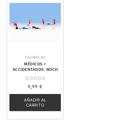
FIGURAS HO
MÉDICOS +
ACCIDENTADOS. NOCH
15094
Valorado
9,99
€
con
0
de
5
AÑADIR AL
CARRITO