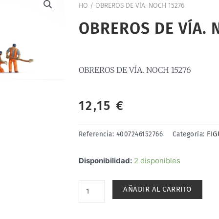
HO
/ OBREROS DE VÍA. NOCH 15276
OBREROS DE VÍA. 
OBREROS DE VÍA. NOCH 15276
12,15
€
FI
Referencia:
4007246152766
Categoría:
OBREROS
Disponibilidad:
2 disponibles
DE
VÍA.
AÑADIR AL CARRITO
NOCH
15276
cantidad