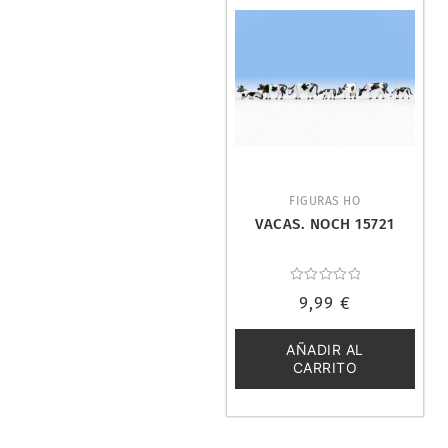
FIGURAS HO
VACAS. NOCH 15721
Valorado
9,99
€
con
0
de
5
AÑADIR AL
CARRITO