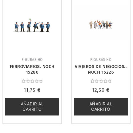
FIGURAS HO
FIGURAS HO
FERROVIARIOS. NOCH
VIAJEROS DE NEGOCIOS..
15280
NOCH 15226
Valorado
Valorado
11,75
€
12,50
€
con
con
0
0
de
de
5
5
AÑADIR AL
AÑADIR AL
CARRITO
CARRITO