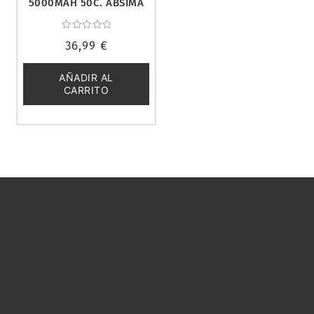
5000MAH 50C. ABSIMA
4140011
Valorado
36,99
€
con
0
de
5
AÑADIR AL
CARRITO