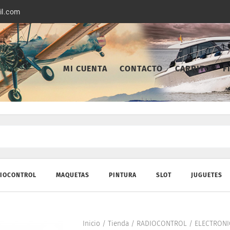
il.com
MI CUENTA
CONTACTO
CARRITO
F
IOCONTROL
MAQUETAS
PINTURA
SLOT
JUGUETES
Inicio
/
Tienda
/
RADIOCONTROL
/
ELECTRONI