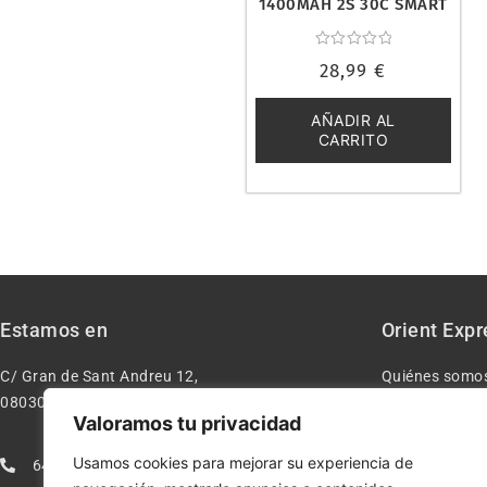
1400MAH 2S 30C SMART
G2 IC2. SPEKTRUM
SPMX142S30H2
Valorado
28,99
€
con
0
de
5
AÑADIR AL
CARRITO
Estamos en
Orient Expr
C/ Gran de Sant Andreu 12,
Quiénes somo
08030 – Barcelona España
Contacto
Valoramos tu privacidad
Aviso legal
Usamos cookies para mejorar su experiencia de
640277962
Condiciones d