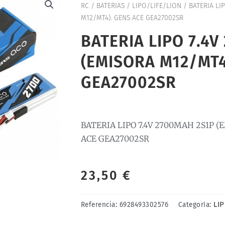
RC
/
BATERIAS
/
LIPO/LIFE/LION
/ BATERIA LI
M12/MT4). GENS ACE GEA27002SR
BATERIA LIPO 7.4V
(EMISORA M12/MT4
GEA27002SR
BATERIA LIPO 7.4V 2700MAH 2S1P (
ACE GEA27002SR
23,50
€
LI
Referencia:
6928493302576
Categoría: