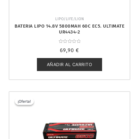
LIPO/LIFE/LION
BATERIA LIPO 14.8V 5800MAH 60C EC5. ULTIMATE
UR4434-2
Valorado
69,90
€
con
0
de
5
AÑADIR AL CARRITO
El
El
precio
precio
¡Oferta!
¡Oferta!
original
actual
era:
es:
99,90 €.
69,90 €.