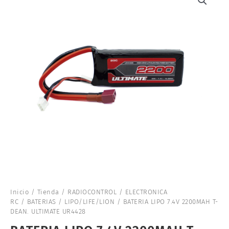
Inicio
/
Tienda
/
RADIOCONTROL
/
ELECTRONICA
RC
/
BATERIAS
/
LIPO/LIFE/LION
/ BATERIA LIPO 7.4V 2200MAH T-
DEAN. ULTIMATE UR4428