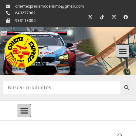
Ir
orientexpressmodelismo@gmail.com
al
640277962
X
T
I
F
contenido
-
i
n
a
933113005
t
k
s
c
w
t
t
e
i
o
a
b
t
k
g
o
t
r
o
Me
e
a
k
r
m
Menú