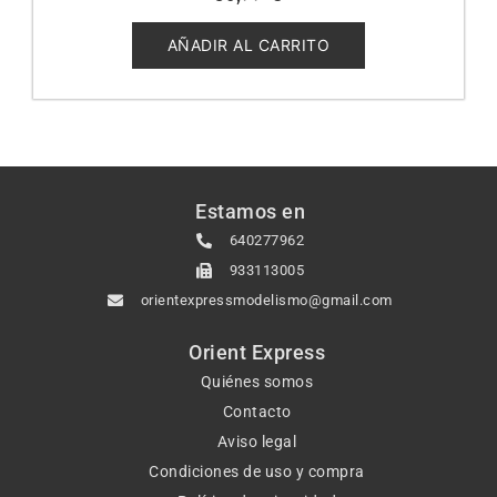
0
de
5
AÑADIR AL CARRITO
Estamos en
640277962
933113005
orientexpressmodelismo@gmail.com
Orient Express
Quiénes somos
Contacto
Aviso legal
Condiciones de uso y compra