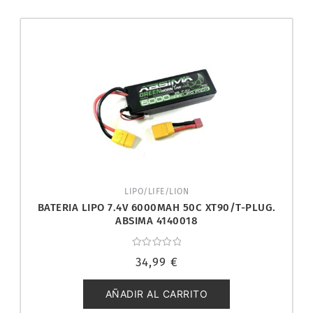
LIPO/LIFE/LION
BATERIA LIPO 7.4V 6000MAH 50C XT90/T-PLUG.
ABSIMA 4140018
Valorado
34,99
€
con
0
de
5
AÑADIR AL CARRITO