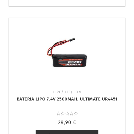
LIPO/LIFE/LION
BATERIA LIPO 7.4V 2500MAH. ULTIMATE UR4451
Valorado
29,90
€
con
0
de