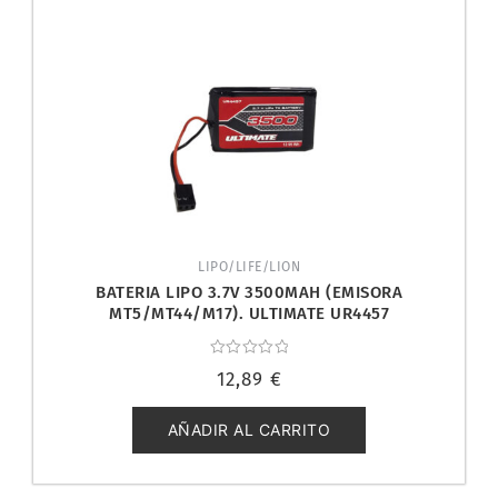
LIPO/LIFE/LION
BATERIA LIPO 3.7V 3500MAH (EMISORA
MT5/MT44/M17). ULTIMATE UR4457
Valorado
12,89
€
con
0
de
5
AÑADIR AL CARRITO