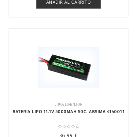
5
AÑADIR AL CARRITO
LIPO/LIFE/LION
BATERIA LIPO 11.1V 5000MAH 50C. ABSIMA 4140011
Valorado
36,99
€
con