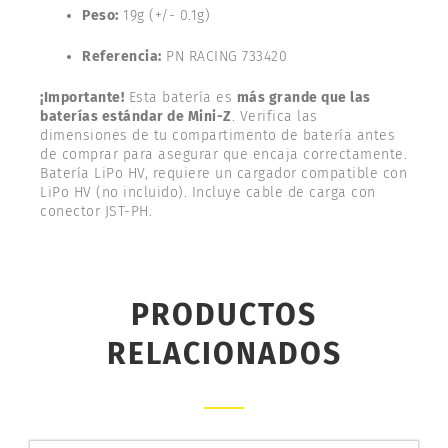
Peso:
19g (+/- 0.1g)
Referencia:
PN RACING 733420
¡Importante!
Esta batería es
más grande que las
baterías estándar de Mini-Z
. Verifica las
dimensiones de tu compartimento de batería antes
de comprar para asegurar que encaja correctamente.
Batería LiPo HV, requiere un cargador compatible con
LiPo HV (no incluido). Incluye cable de carga con
conector JST-PH.
PRODUCTOS
RELACIONADOS