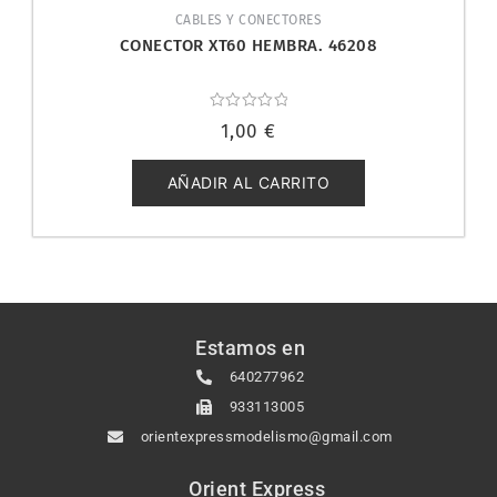
CABLES Y CONECTORES
CONECTOR XT60 HEMBRA. 46208
Valorado
1,00
€
con
0
de
5
AÑADIR AL CARRITO
Estamos en
640277962
933113005
orientexpressmodelismo@gmail.com
Orient Express