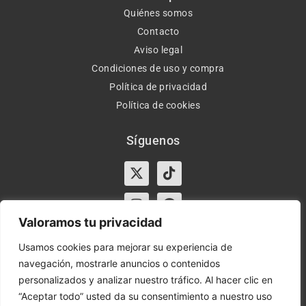
Quiénes somos
Contacto
Aviso legal
Condiciones de uso y compra
Política de privacidad
Política de cookies
Síguenos
X-
Instagram
Tiktok
Facebook
twitter
Valoramos tu privacidad
Usamos cookies para mejorar su experiencia de
navegación, mostrarle anuncios o contenidos
Horario:
Lun-Vie de 10:00-13:30 y 17:00-20:00 – Sáb de
personalizados y analizar nuestro tráfico. Al hacer clic en
10:00-13:30
“Aceptar todo” usted da su consentimiento a nuestro uso