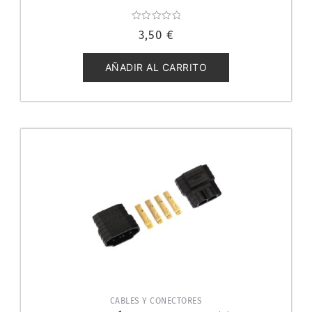
Valorado
3,50
€
con
0
de
5
AÑADIR AL CARRITO
CABLES Y CONECTORES