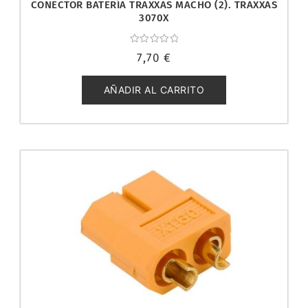
CONECTOR BATERÍA TRAXXAS MACHO (2). TRAXXAS
3070X
Valorado
7,70
€
con
0
de
5
AÑADIR AL CARRITO