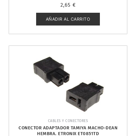
Valorado
2,65
€
con
0
de
5
AÑADIR AL CARRITO
CABLES Y CONECTORES
CONECTOR ADAPTADOR TAMIYA MACHO-DEAN
HEMBRA. ETRONIX ET0851TD