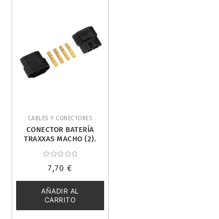
CABLES Y CONECTORES
CONECTOR BATERÍA
TRAXXAS MACHO (2).
TRAXXAS 3070X
Valorado
7,70
€
con
0
de
5
AÑADIR AL
CARRITO