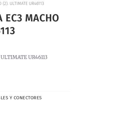
(2). ULTIMATE UR46113
A EC3 MACHO
6113
 ULTIMATE UR46113
LES Y CONECTORES