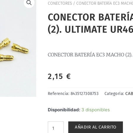
CONECTORES
/ CONECTOR BATERÍA EC3 MACHO 
CONECTOR BATERÍ
(2). ULTIMATE UR4
CONECTOR BATERÍA EC3 MACHO (2).
2,15
€
CAB
Referencia:
8435127308753
Categoría:
CONECTOR
Disponibilidad:
3 disponibles
BATERÍA
EC3
AÑADIR AL CARRITO
MACHO