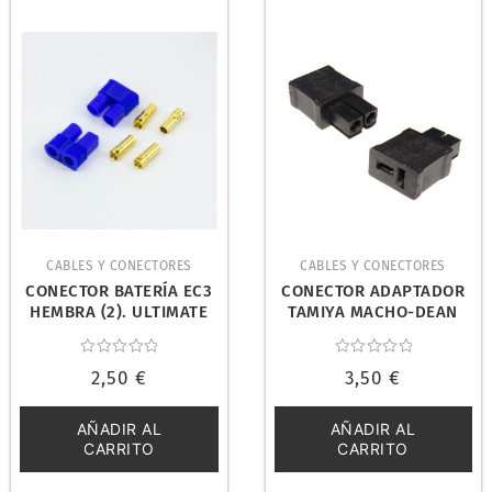
CABLES Y CONECTORES
CABLES Y CONECTORES
CONECTOR BATERÍA EC3
CONECTOR ADAPTADOR
HEMBRA (2). ULTIMATE
TAMIYA MACHO-DEAN
UR46112
HEMBRA. ETRONIX
ET0851TD
Valorado
Valorado
2,50
€
3,50
€
con
con
0
0
de
de
5
5
AÑADIR AL
AÑADIR AL
CARRITO
CARRITO