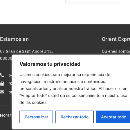
Estamos en
Orient Expr
C/ Gran de Sant Andreu 12,
Quiénes somo
08030 – Barcelona España
Contacto
Valoramos tu privacidad
Aviso legal
Usamos cookies para mejorar su experiencia de
640277962
Condiciones d
navegación, mostrarle anuncios o contenidos
933113005
Política de pr
personalizados y analizar nuestro tráfico. Al hacer clic en
orientexpressmodelismo@gmail.com
Política de co
“Aceptar todo” usted da su consentimiento a nuestro uso
de las cookies.
Horario:
Lun-Vie de 10:00-13:30 y 17:00-20:00 – Sáb de 10:00-13:3
Personalizar
Rechazar todo
Aceptar todo