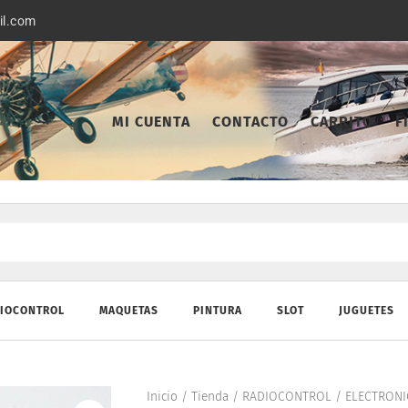
il.com
MI CUENTA
CONTACTO
CARRITO
F
IOCONTROL
MAQUETAS
PINTURA
SLOT
JUGUETES
Inicio
/
Tienda
/
RADIOCONTROL
/
ELECTRONI