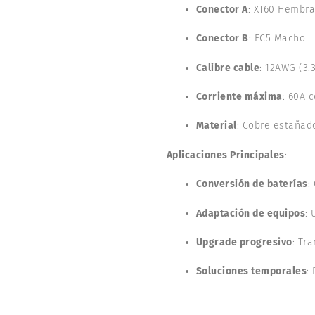
Conector A
: XT60 Hembr
Conector B
: EC5 Macho
Calibre cable
: 12AWG (3
Corriente máxima
: 60A 
Material
: Cobre estañad
Aplicaciones Principales
:
Conversión de baterías
:
Adaptación de equipos
:
Upgrade progresivo
: Tr
Soluciones temporales
: