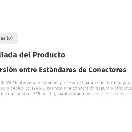
es (0)
llada del Producto
rsión entre Estándares de Conectores
00023-16 ofrece una solución profesional para conectar equipos 
tud y cables de 12AWG, permite una conversión segura y eficiente
os con conector EC5 macho, manteniendo una excelente transfere
.