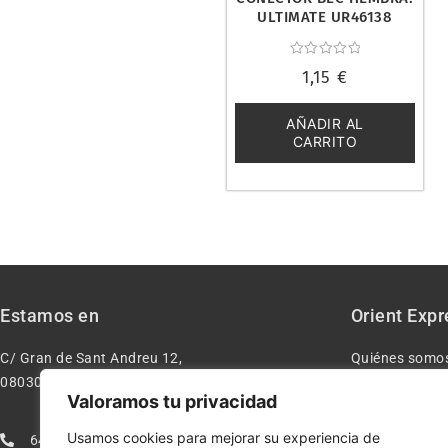
ULTIMATE UR46138
Valorado
1,15
€
con
0
de
5
AÑADIR AL
CARRITO
Estamos en
Orient Expr
C/ Gran de Sant Andreu 12,
Quiénes somo
08030 – Barcelona España
Contacto
Valoramos tu privacidad
Aviso legal
Usamos cookies para mejorar su experiencia de
640277962
Condiciones d