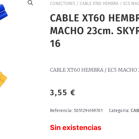
CONECTORES
/ CABLE XT60 HEMBRA / EC5 MAC
CABLE XT60 HEMBR
MACHO 23cm. SKY
16
CABLE XT60 HEMBRA / EC5 MACHO 2
3,55
€
CAB
Referencia:
5051294169701
Categoría:
Sin existencias