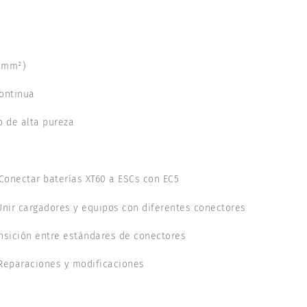
a
.3mm²)
continua
o de alta pureza
 Conectar baterías XT60 a ESCs con EC5
 Unir cargadores y equipos con diferentes conectores
ansición entre estándares de conectores
 Reparaciones y modificaciones