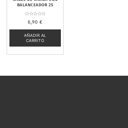
BALANCEADOR 2S
(4/5MM) XT60. SKYRC
SK-600023-14
Valorado
6,90
€
con
0
de
5
AÑADIR AL
CARRITO