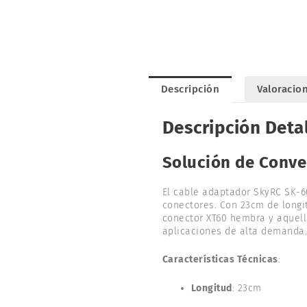
Descripción
Valoracion
Descripción Deta
Solución de Conve
El cable adaptador SkyRC SK-6
conectores. Con 23cm de longi
conector XT60 hembra y aquell
aplicaciones de alta demanda
Características Técnicas
:
Longitud
: 23cm