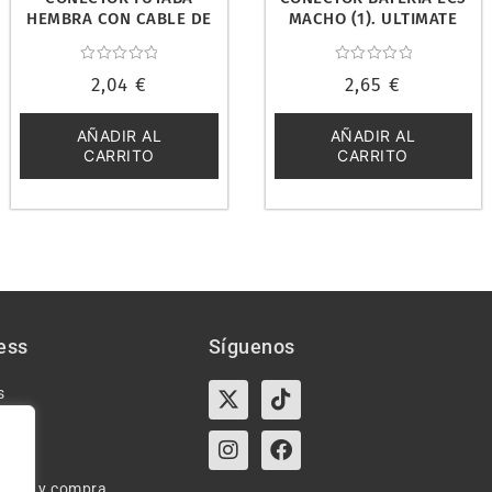
HEMBRA CON CABLE DE
MACHO (1). ULTIMATE
200MM. ULTIMATE
UR46115
UR46136
Valorado
Valorado
2,04
€
2,65
€
con
con
0
0
de
de
5
5
AÑADIR AL
AÑADIR AL
CARRITO
CARRITO
ess
Síguenos
X-
Instagram
Tiktok
Facebook
s
twitter
e uso y compra