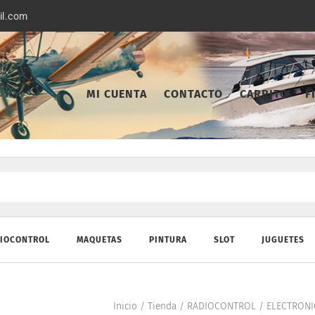
il.com
MI CUENTA
CONTACTO
CARRITO
F
IOCONTROL
MAQUETAS
PINTURA
SLOT
JUGUETES
Inicio
/
Tienda
/
RADIOCONTROL
/
ELECTRONI