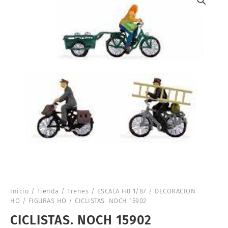
Inicio
/
Tienda
/
Trenes
/
ESCALA H0 1/87
/
DECORACION
HO
/
FIGURAS HO
/ CICLISTAS. NOCH 15902
CICLISTAS. NOCH 15902