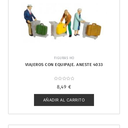
FIGURAS HO
VIAJEROS CON EQUIPAJE. ANESTE 4033
Valorado
8,49
€
con
0
de
5
AÑADIR AL CARRITO