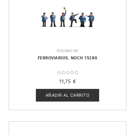
FIGURAS HO
FERROVIARIOS. NOCH 15280
Valorado
11,75
€
con
0
de
5
AÑADIR AL CARRITO