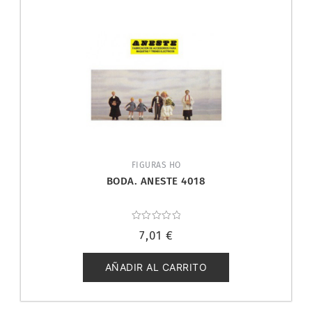
FIGURAS HO
BODA. ANESTE 4018
Valorado
7,01
€
con
0
de
5
AÑADIR AL CARRITO