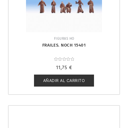
FIGURAS HO
FRAILES. NOCH 15401
Valorado
11,75
€
con
0
de
5
AÑADIR AL CARRITO