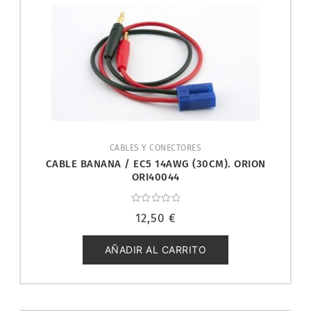
CABLES Y CONECTORES
CABLE BANANA / EC5 14AWG (30CM). ORION
ORI40044
Valorado
12,50
€
con
0
de
5
AÑADIR AL CARRITO