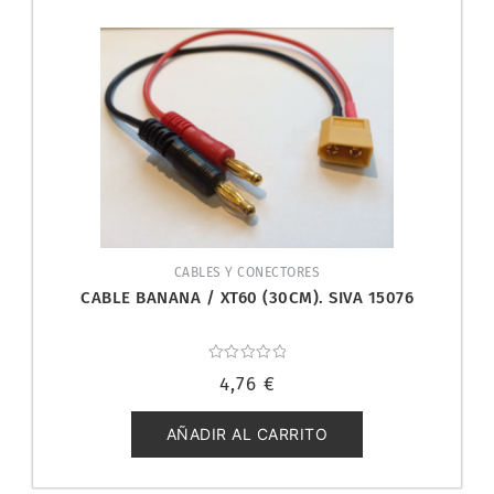
CABLES Y CONECTORES
CABLE BANANA / XT60 (30CM). SIVA 15076
Valorado
4,76
€
con
0
de
5
AÑADIR AL CARRITO