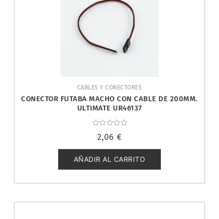
CABLES Y CONECTORES
CONECTOR FUTABA MACHO CON CABLE DE 200MM.
ULTIMATE UR46137
Valorado
2,06
€
con
0
de
5
AÑADIR AL CARRITO