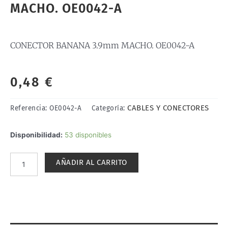
MACHO. OE0042-A
CONECTOR BANANA 3.9mm MACHO. OE0042-A
0,48
€
CABLES Y CONECTORES
Referencia:
OE0042-A
Categoría:
CONECTOR
Disponibilidad:
53 disponibles
BANANA
3.9mm
AÑADIR AL CARRITO
MACHO.
OE0042-
A
cantidad