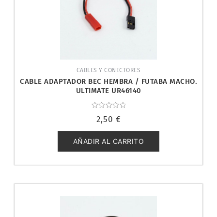
CABLES Y CONECTORES
CABLE ADAPTADOR BEC HEMBRA / FUTABA MACHO.
ULTIMATE UR46140
Valorado
2,50
€
con
0
de
5
AÑADIR AL CARRITO