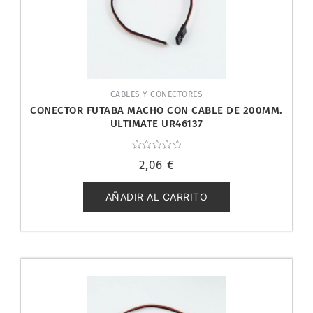
CABLES Y CONECTORES
CONECTOR FUTABA MACHO CON CABLE DE 200MM.
ULTIMATE UR46137
Valorado
2,06
€
con
0
de
5
AÑADIR AL CARRITO