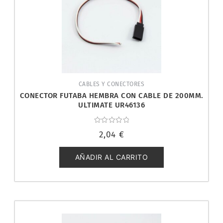
CABLES Y CONECTORES
CONECTOR FUTABA HEMBRA CON CABLE DE 200MM.
ULTIMATE UR46136
Valorado
2,04
€
con
0
de
5
AÑADIR AL CARRITO