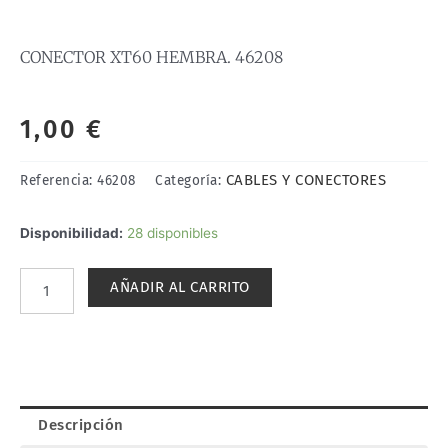
CONECTOR XT60 HEMBRA. 46208
1,00
€
CABLES Y CONECTORES
Referencia:
46208
Categoría:
CONECTOR
Disponibilidad:
28 disponibles
XT60
HEMBRA.
AÑADIR AL CARRITO
46208
cantidad
Descripción