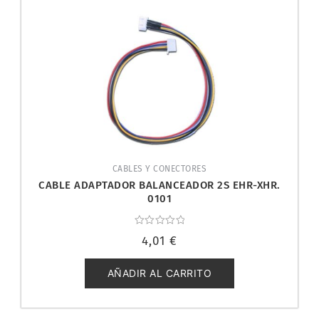
CABLES Y CONECTORES
CABLE ADAPTADOR BALANCEADOR 2S EHR-XHR.
0101
Valorado
4,01
€
con
0
de
5
AÑADIR AL CARRITO