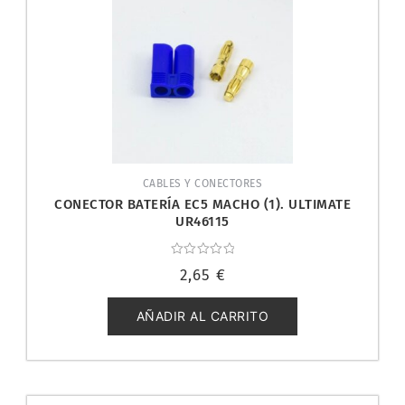
CABLES Y CONECTORES
CONECTOR BATERÍA EC5 MACHO (1). ULTIMATE
UR46115
Valorado
2,65
€
con
0
de
5
AÑADIR AL CARRITO