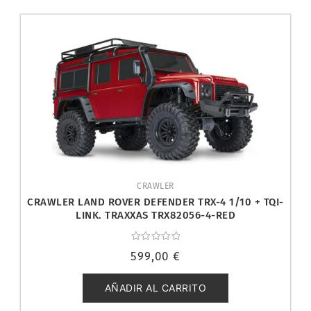
CRAWLER
CRAWLER LAND ROVER DEFENDER TRX-4 1/10 + TQI-
LINK. TRAXXAS TRX82056-4-RED
Valorado
599,00
€
con
0
de
5
AÑADIR AL CARRITO