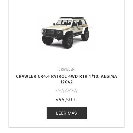
CRAWLER
CRAWLER CR4.4 PATROL 4WD RTR 1/10. ABSIMA
12042
Valorado
495,50
€
con
0
de
5
LEER MÁS