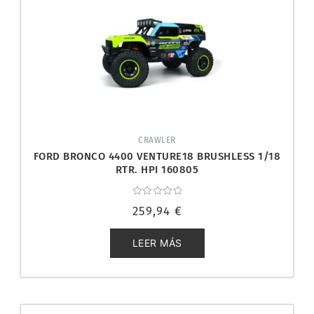
CRAWLER
FORD BRONCO 4400 VENTURE18 BRUSHLESS 1/18
RTR. HPI 160805
Valorado
259,94
€
con
0
de
5
LEER MÁS