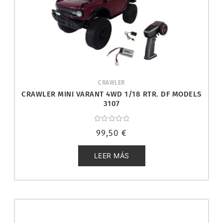
CRAWLER
CRAWLER MINI VARANT 4WD 1/18 RTR. DF MODELS
3107
Valorado
99,50
€
con
0
de
5
LEER MÁS