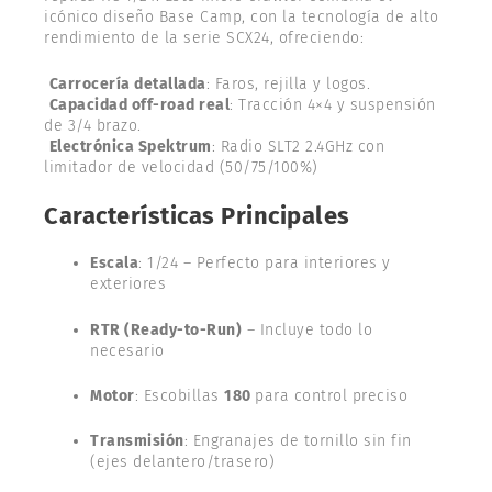
icónico diseño Base Camp, con la tecnología de alto
rendimiento de la serie SCX24, ofreciendo:
Carrocería detallada
: Faros, rejilla y logos.
Capacidad off-road real
: Tracción 4×4 y suspensión
de 3/4 brazo.
Electrónica Spektrum
: Radio SLT2 2.4GHz con
limitador de velocidad (50/75/100%)
Características Principales
Escala
: 1/24 – Perfecto para interiores y
exteriores
RTR (Ready-to-Run)
– Incluye todo lo
necesario
Motor
: Escobillas
180
para control preciso
Transmisión
: Engranajes de tornillo sin fin
(ejes delantero/trasero)