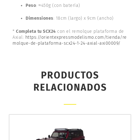
Peso
: ≈450g (con batería)
Dimensiones
: 18cm (largo) x 9cm (ancho)
*
Completa tu SCX24
con el remolque plataforma de
Axial:
https://orientexpressmodelismo.com/tienda/re
molque-de-plataforma-scx24-1-24-axial-axi00009/
PRODUCTOS
RELACIONADOS