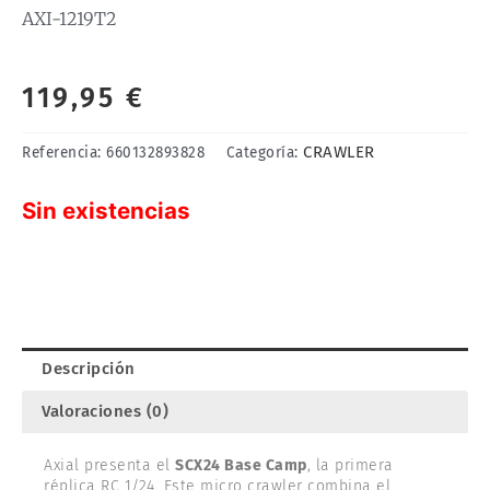
AXI-1219T2
119,95
€
CRAWLER
Referencia:
660132893828
Categoría:
Sin existencias
Descripción
Valoraciones (0)
Axial presenta el
SCX24 Base Camp
, la primera
réplica RC 1/24. Este micro crawler combina el