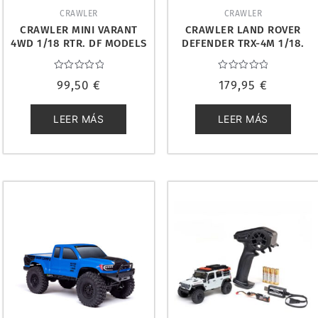
CRAWLER
CRAWLER
CRAWLER MINI VARANT
CRAWLER LAND ROVER
4WD 1/18 RTR. DF MODELS
DEFENDER TRX-4M 1/18.
3107
TRAXXAS TRX-97054-1-GRN
Valorado
Valorado
99,50
€
179,95
€
con
con
0
0
de
de
5
5
LEER MÁS
LEER MÁS