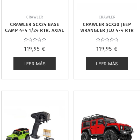
CRAWLER
CRAWLER
CRAWLER SCX24 BASE
CRAWLER SCX30 JEEP
CAMP 4×4 1/24 RTR. AXIAL
WRANGLER JLU 4×4 RTR
AXI-1219T2
1/30. AXIAL AXI-2261T2
Valorado
Valorado
119,95
€
119,95
€
con
con
0
0
de
de
5
5
LEER MÁS
LEER MÁS