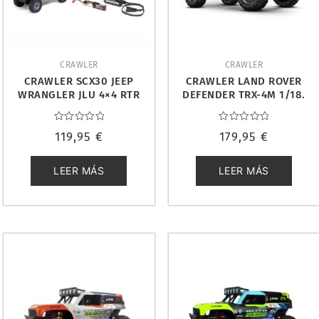
CRAWLER
CRAWLER
CRAWLER SCX30 JEEP
CRAWLER LAND ROVER
WRANGLER JLU 4×4 RTR
DEFENDER TRX-4M 1/18.
1/30. AXIAL AXI-2261T1
TRAXXAS TRX-97054-1-RED
Valorado
Valorado
119,95
€
179,95
€
con
con
0
0
de
de
5
5
LEER MÁS
LEER MÁS