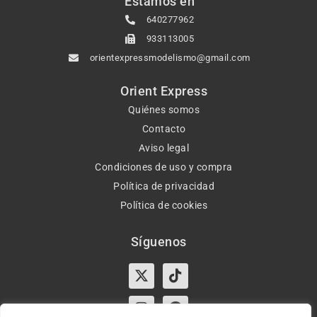
Estamos en
640277962
933113005
orientexpressmodelismo@gmail.com
Orient Express
Quiénes somos
Contacto
Aviso legal
Condiciones de uso y compra
Política de privacidad
Política de cookies
Síguenos
X-
Instagram
Tiktok
Facebook
twitter