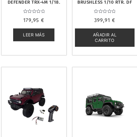
DEFENDER TRX-4M 1/18.
BRUSHLESS 1/10 RTR. DF
TRAXXAS TRX-97054-1-
MODELS 3226
XBLU
Valorado
Valorado
179,95
€
399,91
€
con
con
0
0
de
de
5
5
LEER MÁS
AÑADIR AL
CARRITO