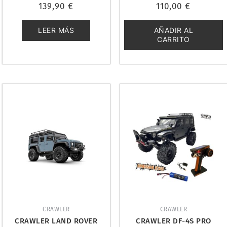
Valorado
Valorado
139,90
€
110,00
€
con
con
0
0
de
de
5
5
LEER MÁS
AÑADIR AL
CARRITO
CRAWLER
CRAWLER
CRAWLER LAND ROVER
CRAWLER DF-4S PRO