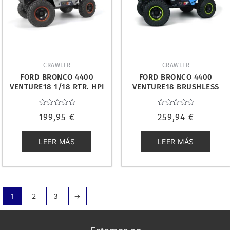
CRAWLER
CRAWLER
FORD BRONCO 4400
FORD BRONCO 4400
VENTURE18 1/18 RTR. HPI
VENTURE18 BRUSHLESS
160887
1/18 RTR. HPI 160805
Valorado
Valorado
199,95
€
259,94
€
con
con
0
0
de
de
5
5
LEER MÁS
LEER MÁS
1
2
3
→