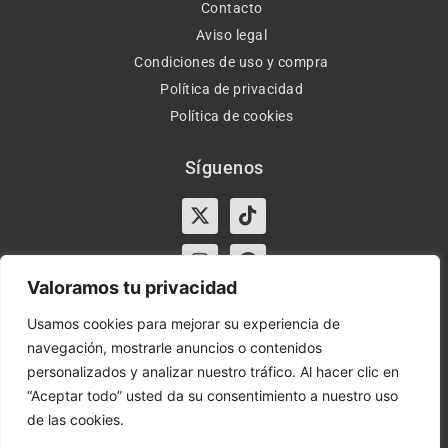
Contacto
Aviso legal
Condiciones de uso y compra
Política de privacidad
Política de cookies
Síguenos
X-
Instagram
Tiktok
Facebook
twitter
Valoramos tu privacidad
Usamos cookies para mejorar su experiencia de
navegación, mostrarle anuncios o contenidos
Horario:
Lun-Vie de 10:00-13:30 y 17:00-20:00 – Sáb de
personalizados y analizar nuestro tráfico. Al hacer clic en
10:00-13:30
“Aceptar todo” usted da su consentimiento a nuestro uso
de las cookies.
Orient Express | Copyright 2021 © Todos los derechos
reservados.