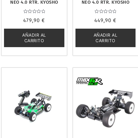
NEO 4.0 RTR. KYOSHO
NEO 4.0 RTR. KYOSHO
33029T1
34118T2B
Valorado
Valorado
479,90
€
449,90
€
con
con
0
0
de
de
5
5
AÑADIR AL
AÑADIR AL
CARRITO
CARRITO