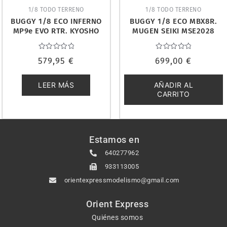
1/8 TODO TERRENO
1/8 TODO TERRENO
BUGGY 1/8 ECO INFERNO
BUGGY 1/8 ECO MBX8R.
MP9e EVO RTR. KYOSHO
MUGEN SEIKI MSE2028
34111
Valorado
Valorado
579,95
€
699,00
€
con
con
0
0
de
de
5
5
LEER MÁS
AÑADIR AL
CARRITO
Estamos en
640277962
933113005
orientexpressmodelismo@gmail.com
Orient Express
Quiénes somos