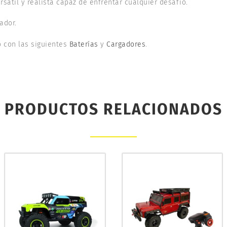
sátil y realista capaz de enfrentar cualquier desafío.
ador.
 con las siguientes
Baterías
y
Cargadores
.
PRODUCTOS RELACIONADOS