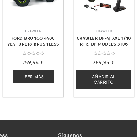
CRAWLER
CRAWLER
FORD BRONCO 4400
CRAWLER DF-4J XXL 1/10
VENTURE18 BRUSHLESS
RTR. DF MODELS 3106
1/18 RTR. HPI 160805
Valorado
Valorado
259,94
€
289,95
€
con
con
0
0
de
de
5
5
LEER MÁS
AÑADIR AL
CARRITO
ess
Síguenos