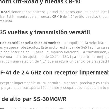
orn Off-Road y ruedas CR-10
f-Road
tienen tacos gruesos y autolimpiantes que los hacen ideale
das. Están montados en ruedas
CR-10
de 1.9" estilo beadlock, con
ealista.
5 vueltas y transmisión versátil
 de escobillas sellado de 35 vueltas
que equilibra la velocidad e
s y superar obstáculos. Este motor estándar de 540 facilita su r
e con baterías de 3S para un impulso adicional. La transmisión,
e una relación ajustable de 30.4:1 a 13.3:1 para controlar mejor e
ral con una relación de 1.5:1 que asegura un centro de gravedad 
TF-41 de 2.4 GHz con receptor impermea
eceptor impermeable RF-50 permite un control preciso y es resis
plegable, se transporta fácilmente y ocupa poco espacio en tu 
n de alto par SS-30MGWR