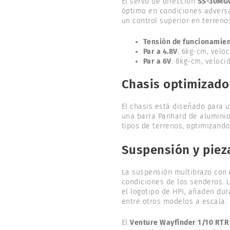
El servo de dirección
SS-30MG
óptimo en condiciones adversa
un control superior en terrenos
Tensión de funcionamie
Par a 4.8V
: 6kg-cm, velo
Par a 6V
: 8kg-cm, veloci
Chasis optimizado
El chasis está diseñado para 
una barra Panhard de aluminio 
tipos de terrenos, optimizando
Suspensión y piez
La suspensión multibrazo con
condiciones de los senderos. 
el logotipo de HPI, añaden dur
entre otros modelos a escala.
El
Venture Wayfinder 1/10 RTR