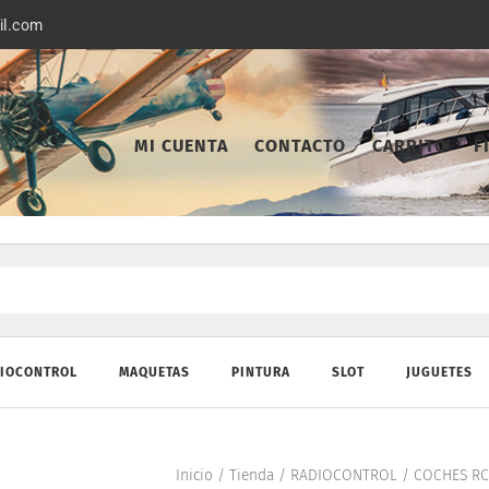
il.com
MI CUENTA
CONTACTO
CARRITO
F
IOCONTROL
MAQUETAS
PINTURA
SLOT
JUGUETES
Inicio
/
Tienda
/
RADIOCONTROL
/
COCHES RC