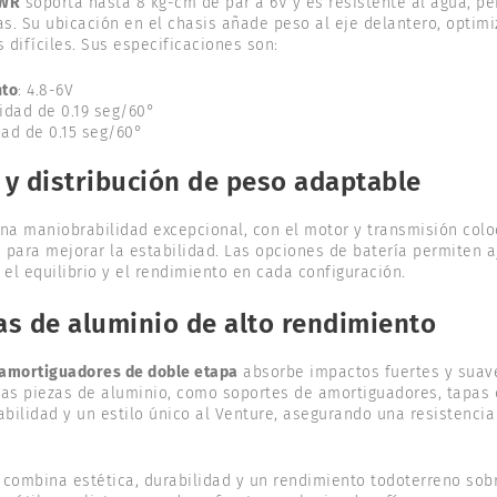
WR
soporta hasta 8 kg-cm de par a 6V y es resistente al agua, p
s. Su ubicación en el chasis añade peso al eje delantero, optim
 difíciles. Sus especificaciones son:
nto
: 4.8-6V
cidad de 0.19 seg/60°
dad de 0.15 seg/60°
 y distribución de peso adaptable
una maniobrabilidad excepcional, con el motor y transmisión colo
para mejorar la estabilidad. Las opciones de batería permiten a
 el equilibrio y el rendimiento en cada configuración.
as de aluminio de alto rendimiento
amortiguadores de doble etapa
absorbe impactos fuertes y suav
Las piezas de aluminio, como soportes de amortiguadores, tapas 
abilidad y un estilo único al Venture, asegurando una resistenci
combina estética, durabilidad y un rendimiento todoterreno sobr