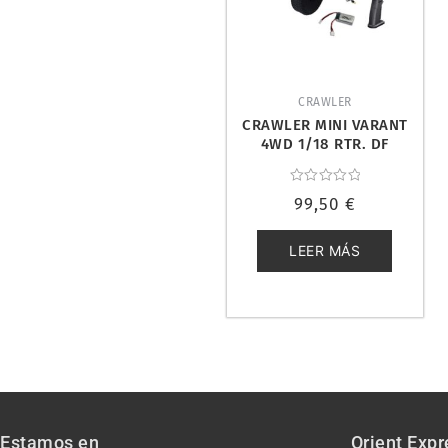
CRAWLER
CRAWLER MINI VARANT
4WD 1/18 RTR. DF
MODELS 3107
Valorado
99,50
€
con
0
de
5
LEER MÁS
Estamos en
Orient Expr