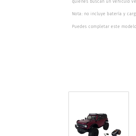
quienes buscan un vehículo ver
Nota: no incluye batería y carg
Puedes completar este modelo