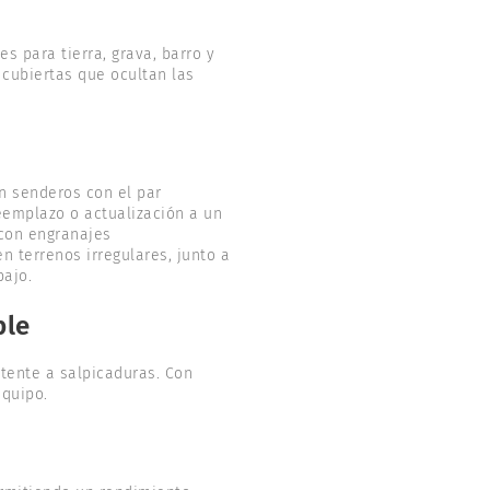
s para tierra, grava, barro y
 cubiertas que ocultan las
n senderos con el par
eemplazo o actualización a un
 con engranajes
n terrenos irregulares, junto a
bajo.
ble
tente a salpicaduras. Con
equipo.