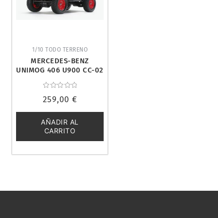
1/10 TODO TERRENO
MERCEDES-BENZ
UNIMOG 406 U900 CC-02
4WD 1/10. TAMIYA 47465
Valorado
259,00
€
con
0
de
5
AÑADIR AL
CARRITO