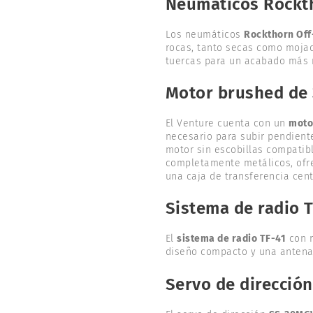
Neumáticos Rockth
Los neumáticos
Rockthorn Of
rocas, tanto secas como moja
tuercas para un acabado más r
Motor brushed de 3
El Venture cuenta con un
motor
necesario para subir pendiente
motor sin escobillas compatibl
completamente metálicos, ofrec
una caja de transferencia cent
Sistema de radio 
El
sistema de radio TF-41
con r
diseño compacto y una antena 
Servo de direcció