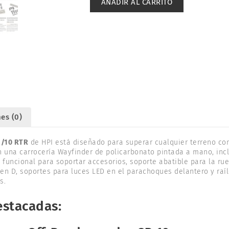
AÑADIR AL CARRITO
1/10
RTR.
HPI
160511
cantidad
es (0)
1/10 RTR
de HPI está diseñado para superar cualquier terreno co
n una carrocería Wayfinder de policarbonato pintada a mano, inc
 funcional para soportar accesorios, soporte abatible para la ru
 en D, soportes para luces LED en el parachoques delantero y raíle
s.
estacadas: