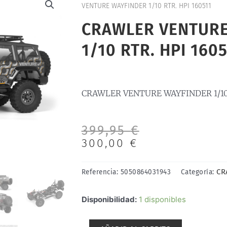
VENTURE WAYFINDER 1/10 RTR. HPI 160511
CRAWLER VENTURE
1/10 RTR. HPI 1605
CRAWLER VENTURE WAYFINDER 1/10 
El
El
399,95
€
precio
precio
300,00
€
original
actual
era:
es:
CR
Referencia:
5050864031943
Categoría:
399,95 €.
300,00 €.
CRAWLER
Disponibilidad:
1 disponibles
VENTURE
WAYFINDER