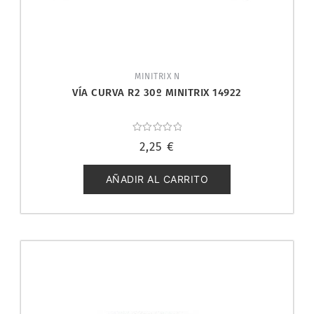
MINITRIX N
VÍA CURVA R2 30º MINITRIX 14922
Valorado
2,25
€
con
0
de
5
AÑADIR AL CARRITO