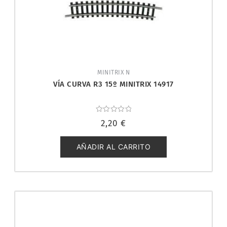
MINITRIX N
VÍA CURVA R3 15º MINITRIX 14917
Valorado
2,20
€
con
0
de
5
AÑADIR AL CARRITO