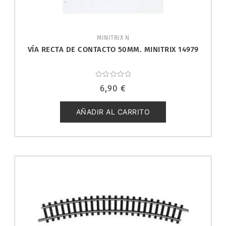
MINITRIX N
VÍA RECTA DE CONTACTO 50MM. MINITRIX 14979
Valorado
6,90
€
con
0
de
5
AÑADIR AL CARRITO