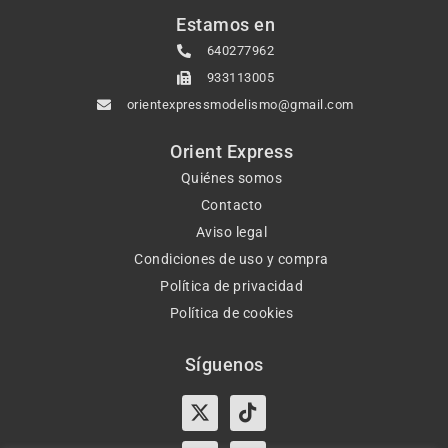
Estamos en
640277962
933113005
orientexpressmodelismo@gmail.com
Orient Express
Quiénes somos
Contacto
Aviso legal
Condiciones de uso y compra
Política de privacidad
Política de cookies
Síguenos
X-
Instagram
Tiktok
Facebook
twitter