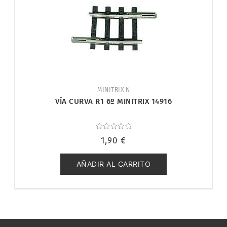
MINITRIX N
VÍA CURVA R1 6º MINITRIX 14916
Valorado
1,90
€
con
0
de
5
AÑADIR AL CARRITO