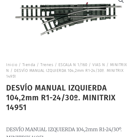
Inicio
/
Tienda
/
Trenes
/
ESCALA N 1/160
/
VIAS N
/
MINITRIX
N
/ DESVÍO MANUAL IZQUIERDA 104,2mm R1-24/30º. MINITRIX
14951
DESVÍO MANUAL IZQUIERDA
104,2mm R1-24/30º. MINITRIX
14951
DESVÍO MANUAL IZQUIERDA 104,2mm R1-24/30º.