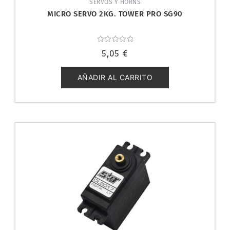
SERVOS Y HORNS
MICRO SERVO 2KG. TOWER PRO SG90
Valorado
5,05
€
con
0
de
5
AÑADIR AL CARRITO