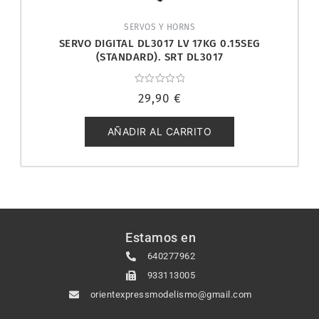
SERVOS Y HORNS
SERVO DIGITAL DL3017 LV 17KG 0.15SEG
(STANDARD). SRT DL3017
Valorado
29,90
€
con
0
de
5
AÑADIR AL CARRITO
Estamos en
640277962
933113005
orientexpressmodelismo@gmail.com