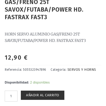
GAS/FRENO 25T
SAVOX/FUTABA/POWER HD.
FASTRAX FAST3
HORN SERVO ALUMINIO GAS/FRENO 25T
SAVOX/FUTABA/POWER HD. FASTRAX FAST3
12,90
€
SERVOS Y HORNS
Referencia:
5055323947896
Categoría:
HORN
Disponibilidad:
2 disponibles
SERVO
ALUMINIO
AÑADIR AL CARRITO
GAS/FRENO
25T