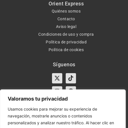
Orient Express
Quiénes somos
Contacto
Aviso legal
Condiciones de uso y compra
Política de privacidad
Política de cookies
Síguenos
X-
Instagram
Tiktok
Facebook
twitter
Valoramos tu privacidad
Usamos cookies para mejorar su experiencia de
navegación, mostrarle anuncios o contenidos
Horario:
Lun-Vie de 10:00-13:30 y 17:00-20:00 – Sáb de
personalizados y analizar nuestro tráfico. Al hacer clic en
10:00-13:30