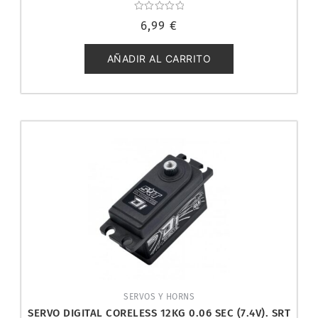
Valorado
6,99
€
con
0
de
5
AÑADIR AL CARRITO
SERVOS Y HORNS
SERVO DIGITAL CORELESS 12KG 0.06 SEC (7.4V). SRT