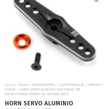
Inicio
/
Tienda
/
RADIOCONTROL
/
ELECTRONICA RC
/
SERVOS Y
HORNS
/ HORN SERVO ALUMINIO GAS/FRENO 25T
SAVOX/FUTABA/POWER HD. FASTRAX FAST3
HORN SERVO ALUMINIO