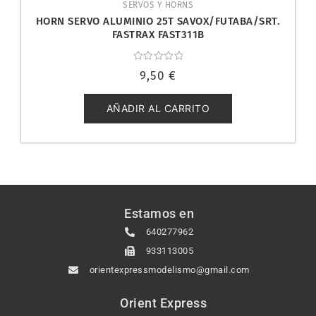
SERVOS Y HORNS
HORN SERVO ALUMINIO 25T SAVOX/FUTABA/SRT.
FASTRAX FAST311B
Valorado
9,50
€
con
0
de
5
AÑADIR AL CARRITO
Estamos en
640277962
933113005
orientexpressmodelismo@gmail.com
Orient Express