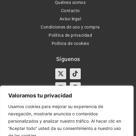
Quiénes somos
Contacto
Aviso legal
Condiciones de uso y compra
Política de privacidad
Política de cookies
Síguenos
X-
Instagram
Tiktok
Facebook
twitter
Valoramos tu privacidad
Usamos cookies para mejorar su experiencia de
navegación, mostrarle anuncios o contenidos
Horario:
Lun-Vie de 10:00-13:30 y 17:00-20:00 – Sáb de
personalizados y analizar nuestro tráfico. Al hacer clic en
10:00-13:30
“Aceptar todo” usted da su consentimiento a nuestro uso
de las cookies.