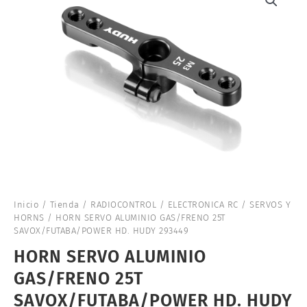
Inicio
/
Tienda
/
RADIOCONTROL
/
ELECTRONICA RC
/
SERVOS Y
HORNS
/ HORN SERVO ALUMINIO GAS/FRENO 25T
SAVOX/FUTABA/POWER HD. HUDY 293449
HORN SERVO ALUMINIO
GAS/FRENO 25T
SAVOX/FUTABA/POWER HD. HUDY