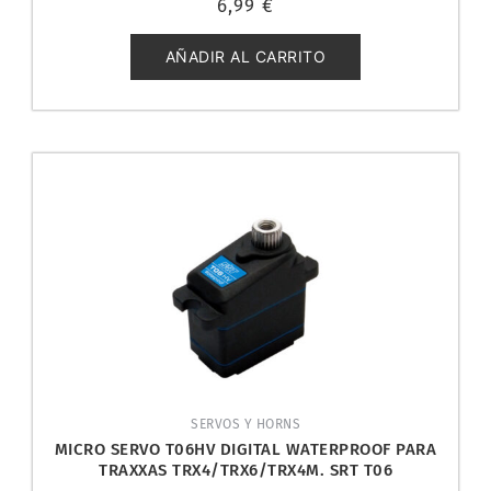
6,99
€
con
0
de
5
AÑADIR AL CARRITO
SERVOS Y HORNS
MICRO SERVO T06HV DIGITAL WATERPROOF PARA
TRAXXAS TRX4/TRX6/TRX4M. SRT T06