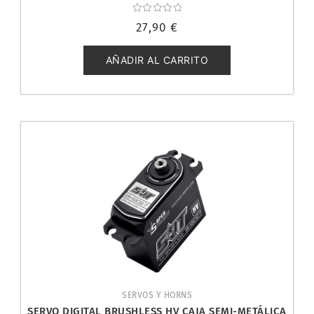
Valorado
27,90
€
con
0
de
5
AÑADIR AL CARRITO
SERVOS Y HORNS
SERVO DIGITAL BRUSHLESS HV CAJA SEMI-METÁLICA