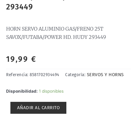
293449
HORN SERVO ALUMINIO GAS/FRENO 25T
SAVOX/FUTABA/POWER HD. HUDY 293449
19,99
€
SERVOS Y HORNS
Referencia:
8581702934494
Categoría:
HORN
Disponibilidad:
1 disponibles
SERVO
ALUMINIO
AÑADIR AL CARRITO
GAS/FRENO
25T
SAVOX/FUTABA/POWER
HD.