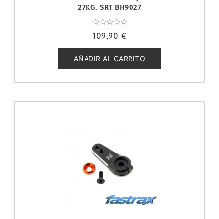
27KG. SRT BH9027
Valorado
109,90
€
con
0
de
5
AÑADIR AL CARRITO