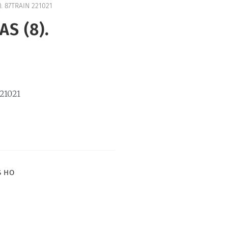
. 87TRAIN 221021
S (8).
21021
S HO