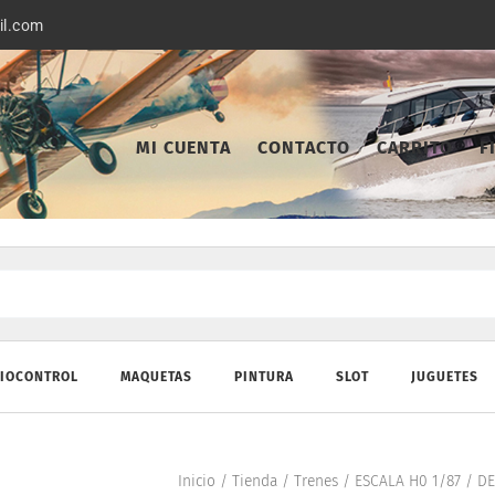
il.com
MI CUENTA
CONTACTO
CARRITO
F
IOCONTROL
MAQUETAS
PINTURA
SLOT
JUGUETES
Inicio
/
Tienda
/
Trenes
/
ESCALA H0 1/87
/
DE