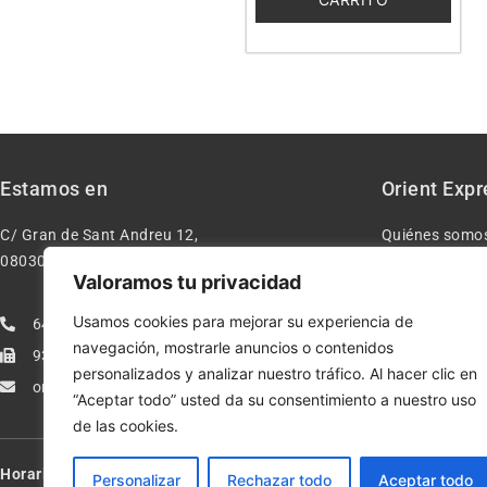
Estamos en
Orient Expr
C/ Gran de Sant Andreu 12,
Quiénes somo
08030 – Barcelona España
Contacto
Valoramos tu privacidad
Aviso legal
Usamos cookies para mejorar su experiencia de
640277962
Condiciones d
navegación, mostrarle anuncios o contenidos
933113005
Política de pr
personalizados y analizar nuestro tráfico. Al hacer clic en
orientexpressmodelismo@gmail.com
Política de co
“Aceptar todo” usted da su consentimiento a nuestro uso
de las cookies.
Horario:
Lun-Vie de 10:00-13:30 y 17:00-20:00 – Sáb de 10:00-13:3
Personalizar
Rechazar todo
Aceptar todo