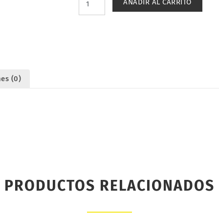
AÑADIR AL CARRITO
(8).
87TRAIN
221021
cantidad
es (0)
PRODUCTOS RELACIONADOS