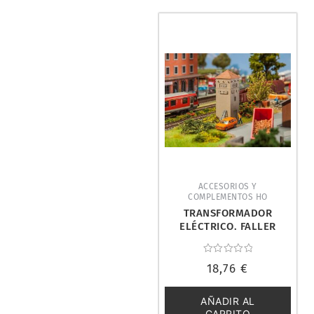
ACCESORIOS Y
COMPLEMENTOS HO
TRANSFORMADOR
ELÉCTRICO. FALLER
120261
Valorado
18,76
€
con
0
de
5
AÑADIR AL
CARRITO