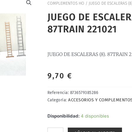
COMPLEMENTOS HO
/ JUEGO DE ESCALERAS (8)
JUEGO DE ESCALERA
87TRAIN 221021
JUEGO DE ESCALERAS (8). 87TRAIN 2
9,70
€
Referencia:
8736579385286
ACCESORIOS Y COMPLEMENTO
Categoría:
JUEGO
Disponibilidad:
4 disponibles
DE
ESCALERAS