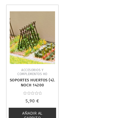
ACCESORIOS Y
COMPLEMENTOS HO
SOPORTES HUERTOS (4).
NOCH 14200
Valorado
5,90
€
con
0
de
5
AÑADIR AL
CARRITO