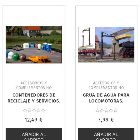
ACCESORIOS Y
ACCESORIOS Y
COMPLEMENTOS HO
COMPLEMENTOS HO
CONTENEDORES DE
GRUA DE AGUA PARA
RECICLAJE Y SERVICIOS.
LOCOMOTORAS.
AUHAGEN 42593
VOLLMER 46524
Valorado
Valorado
12,49
€
7,99
€
con
con
0
0
de
de
5
5
AÑADIR AL
AÑADIR AL
CARRITO
CARRITO