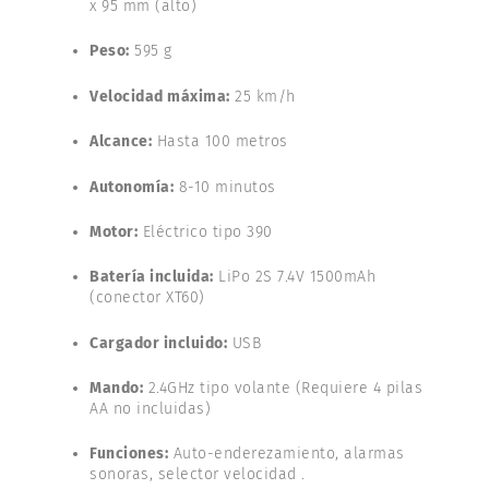
x 95 mm (alto)
Peso:
595 g
Velocidad máxima:
25 km/h
Alcance:
Hasta 100 metros
Autonomía:
8-10 minutos
Motor:
Eléctrico tipo 390
Batería incluida:
LiPo 2S 7.4V 1500mAh
(conector XT60)
Cargador incluido:
USB
Mando:
2.4GHz tipo volante (Requiere 4 pilas
AA no incluidas)
Funciones:
Auto-enderezamiento, alarmas
sonoras, selector velocidad .