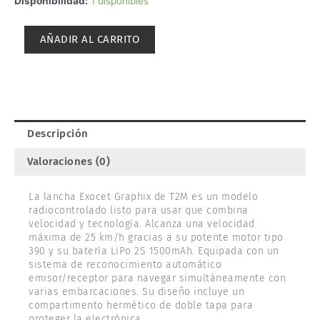
LANCHA
Disponibilidad:
1 disponibles
RC
FUN
AÑADIR AL CARRITO
EXOCET
GRAPHIX
25km/h
RTR.
T2M
T623
Descripción
cantidad
Valoraciones (0)
La lancha Exocet Graphix de T2M es un modelo
radiocontrolado listo para usar que combina
velocidad y tecnología. Alcanza una velocidad
máxima de 25 km/h gracias a su potente motor tipo
390 y su batería LiPo 2S 1500mAh. Equipada con un
sistema de reconocimiento automático
emisor/receptor para navegar simultáneamente con
varias embarcaciones. Su diseño incluye un
compartimento hermético de doble tapa para
proteger la electrónica.