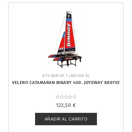
KITS BARCOS Y LANCHAS RC
VELERO CATAMARAN BINARY 400. JOYSWAY 8807V2
Valorado
122,50
€
con
0
de
5
AÑADIR AL CARRITO