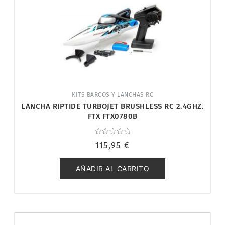
KITS BARCOS Y LANCHAS RC
LANCHA RIPTIDE TURBOJET BRUSHLESS RC 2.4GHZ.
FTX FTX0780B
Valorado
115,95
€
con
0
de
5
AÑADIR AL CARRITO