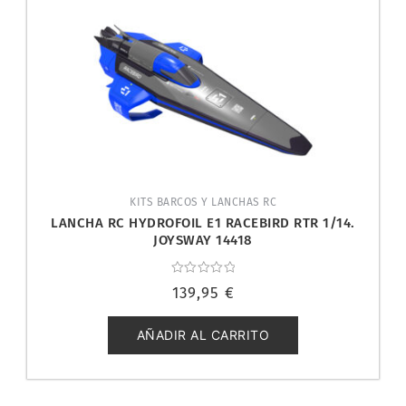
KITS BARCOS Y LANCHAS RC
LANCHA RC HYDROFOIL E1 RACEBIRD RTR 1/14.
JOYSWAY 14418
Valorado
139,95
€
con
0
de
5
AÑADIR AL CARRITO