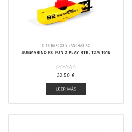
KITS BARCOS Y LANCHAS RC
SUBMARINO RC FUN 2 PLAY RTR. T2M T616
Valorado
32,50
€
con
0
de
5
LEER MÁS