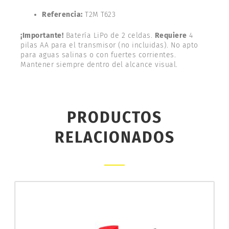
Referencia:
T2M T623
¡Importante!
Batería LiPo de 2 celdas.
Requiere
4
pilas AA para el transmisor (no incluidas). No apto
para aguas salinas o con fuertes corrientes.
Mantener siempre dentro del alcance visual.
PRODUCTOS
RELACIONADOS