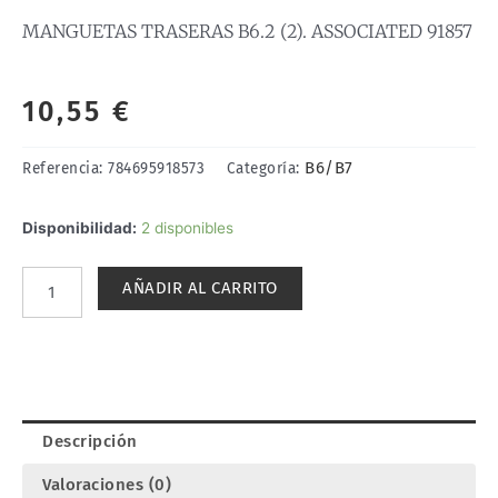
MANGUETAS TRASERAS B6.2 (2). ASSOCIATED 91857
10,55
€
B6/B7
Referencia:
784695918573
Categoría:
MANGUETAS
Disponibilidad:
2 disponibles
TRASERAS
B6.2
AÑADIR AL CARRITO
(2).
ASSOCIATED
91857
cantidad
Descripción
Valoraciones (0)