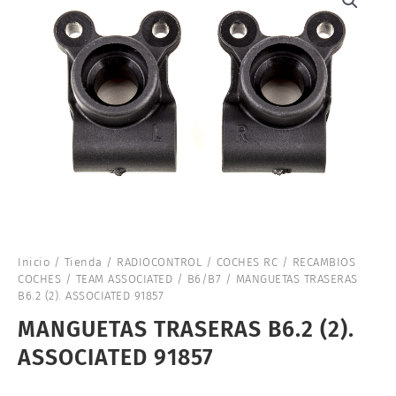
Inicio
/
Tienda
/
RADIOCONTROL
/
COCHES RC
/
RECAMBIOS
COCHES
/
TEAM ASSOCIATED
/
B6/B7
/ MANGUETAS TRASERAS
B6.2 (2). ASSOCIATED 91857
MANGUETAS TRASERAS B6.2 (2).
ASSOCIATED 91857