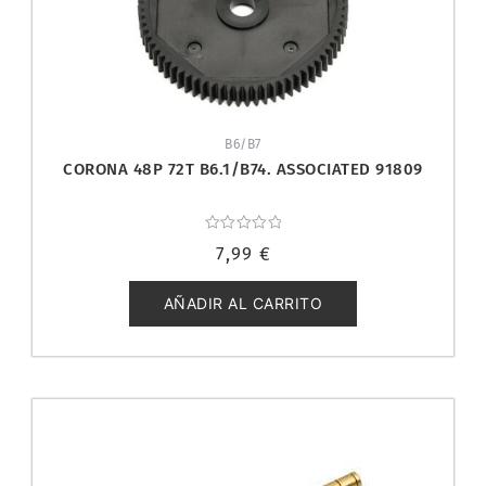
B6/B7
CORONA 48P 72T B6.1/B74. ASSOCIATED 91809
Valorado
7,99
€
con
0
de
5
AÑADIR AL CARRITO