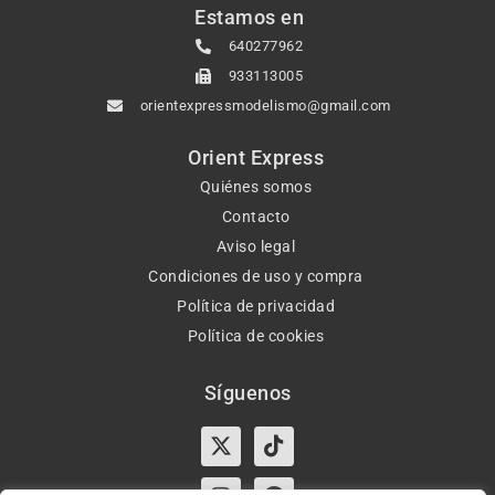
Estamos en
640277962
933113005
orientexpressmodelismo@gmail.com
Orient Express
Quiénes somos
Contacto
Aviso legal
Condiciones de uso y compra
Política de privacidad
Política de cookies
Síguenos
X-
Instagram
Tiktok
Facebook
twitter