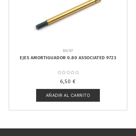
B6/B7
EJES AMORTIGUADOR 0.80 ASSOCIATED 9723
Valorado
6,50
€
con
0
de
5
AÑADIR AL CARRITO