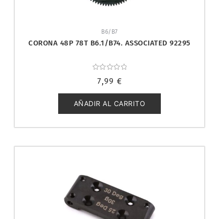
B6/B7
CORONA 48P 78T B6.1/B74. ASSOCIATED 92295
Valorado
7,99
€
con
0
de
5
AÑADIR AL CARRITO