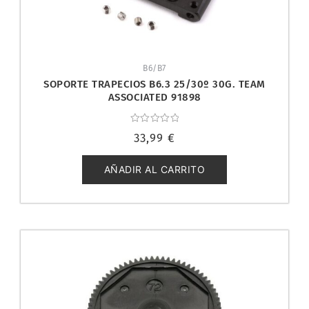
B6/B7
SOPORTE TRAPECIOS B6.3 25/30º 30G. TEAM
ASSOCIATED 91898
Valorado
33,99
€
con
0
de
5
AÑADIR AL CARRITO