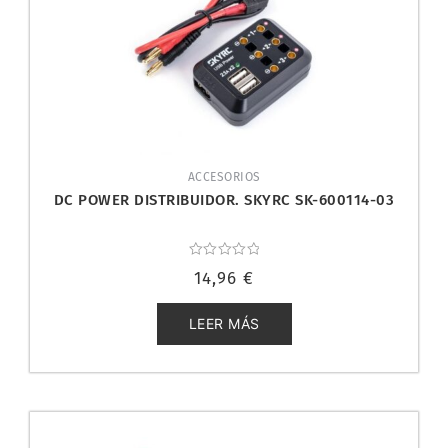
ACCESORIOS
DC POWER DISTRIBUIDOR. SKYRC SK-600114-03
Valorado
14,96
€
con
0
de
5
LEER MÁS