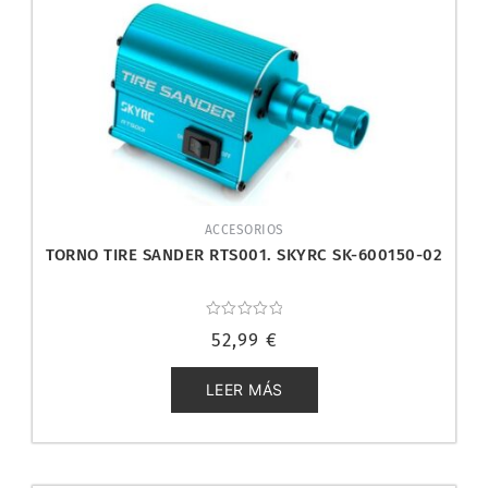
ACCESORIOS
TORNO TIRE SANDER RTS001. SKYRC SK-600150-02
Valorado
52,99
€
con
0
de
5
LEER MÁS