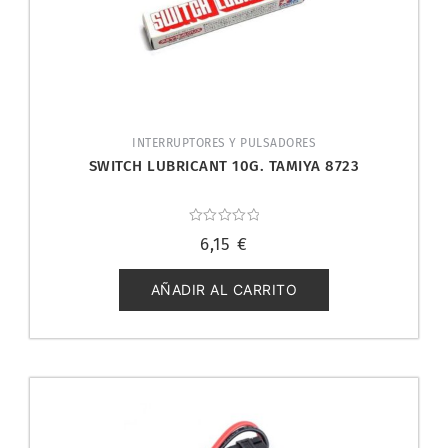
INTERRUPTORES Y PULSADORES
SWITCH LUBRICANT 10G. TAMIYA 8723
Valorado
6,15
€
con
0
de
5
AÑADIR AL CARRITO