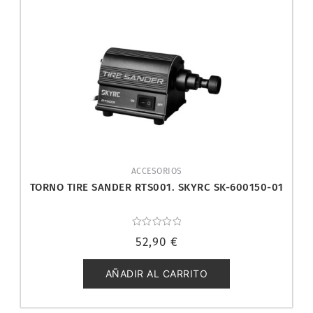
ACCESORIOS
TORNO TIRE SANDER RTS001. SKYRC SK-600150-01
Valorado
52,90
€
con
0
de
5
AÑADIR AL CARRITO