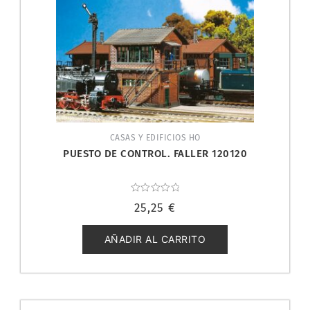
CASAS Y EDIFICIOS HO
PUESTO DE CONTROL. FALLER 120120
Valorado
25,25
€
con
0
de
5
AÑADIR AL CARRITO