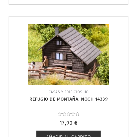
CASAS Y EDIFICIOS HO
REFUGIO DE MONTAÑA. NOCH 14339
Valorado
17,90
€
con
0
de
5
AÑADIR AL CARRITO