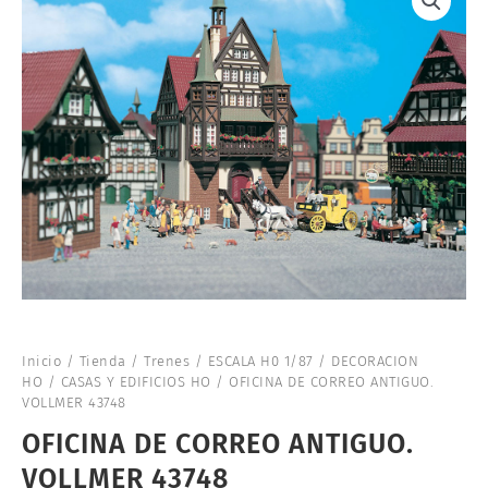
Inicio
/
Tienda
/
Trenes
/
ESCALA H0 1/87
/
DECORACION
HO
/
CASAS Y EDIFICIOS HO
/ OFICINA DE CORREO ANTIGUO.
VOLLMER 43748
OFICINA DE CORREO ANTIGUO.
VOLLMER 43748