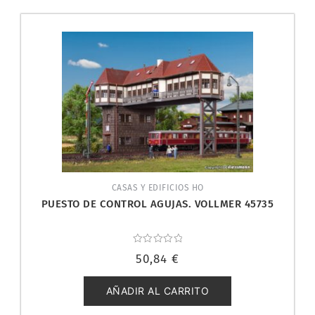
CASAS Y EDIFICIOS HO
PUESTO DE CONTROL AGUJAS. VOLLMER 45735
Valorado
50,84
€
con
0
de
5
AÑADIR AL CARRITO