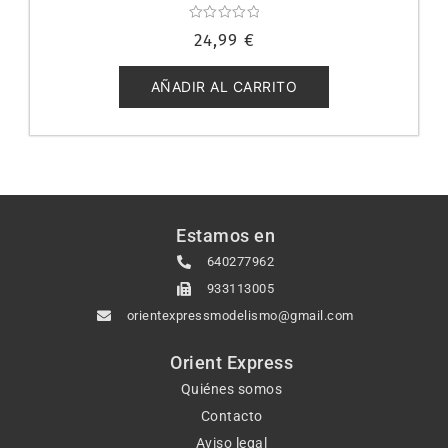
Valorado
24,99
€
con
0
de
5
AÑADIR AL CARRITO
Estamos en
640277962
933113005
orientexpressmodelismo@gmail.com
Orient Express
Quiénes somos
Contacto
Aviso legal