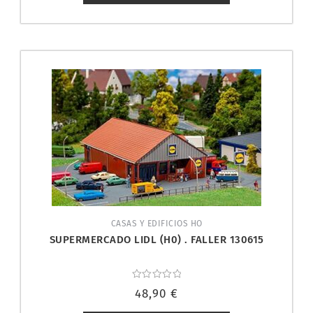
CASAS Y EDIFICIOS HO
SUPERMERCADO LIDL (H0) . FALLER 130615
Valorado
48,90
€
con
0