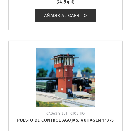
34,94
€
con
0
de
5
AÑADIR AL CARRITO
CASAS Y EDIFICIOS HO
PUESTO DE CONTROL AGUJAS. AUHAGEN 11375