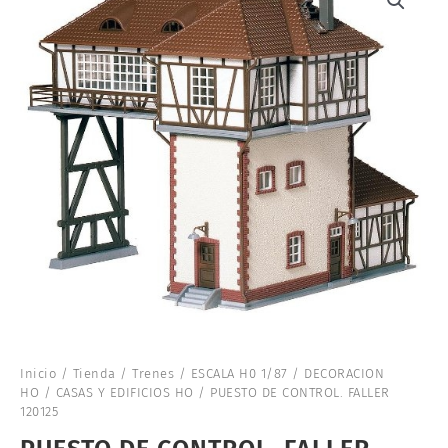
Inicio
/
Tienda
/
Trenes
/
ESCALA H0 1/87
/
DECORACION
HO
/
CASAS Y EDIFICIOS HO
/ PUESTO DE CONTROL. FALLER
120125