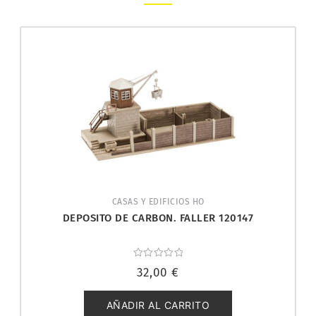
CASAS Y EDIFICIOS HO
DEPOSITO DE CARBON. FALLER 120147
Valorado
32,00
€
con
0
de
5
AÑADIR AL CARRITO