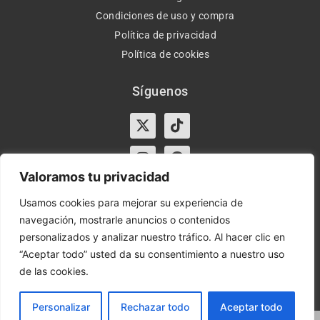
Condiciones de uso y compra
Política de privacidad
Política de cookies
Síguenos
X-
Instagram
Tiktok
Facebook
twitter
Valoramos tu privacidad
Usamos cookies para mejorar su experiencia de
navegación, mostrarle anuncios o contenidos
Horario:
Lun-Vie de 10:00-13:30 y 17:00-20:00 – Sáb de
personalizados y analizar nuestro tráfico. Al hacer clic en
10:00-13:30
“Aceptar todo” usted da su consentimiento a nuestro uso
de las cookies.
Orient Express | Copyright 2021 © Todos los derechos
reservados.
Personalizar
Rechazar todo
Aceptar todo