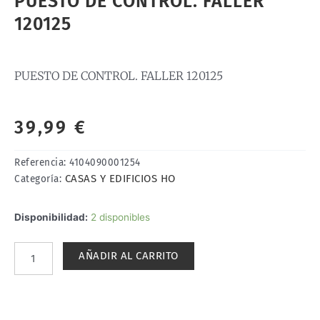
PUESTO DE CONTROL. FALLER
120125
PUESTO DE CONTROL. FALLER 120125
39,99
€
Referencia:
4104090001254
CASAS Y EDIFICIOS HO
Categoría:
PUESTO
Disponibilidad:
2 disponibles
DE
CONTROL.
AÑADIR AL CARRITO
FALLER
120125
cantidad