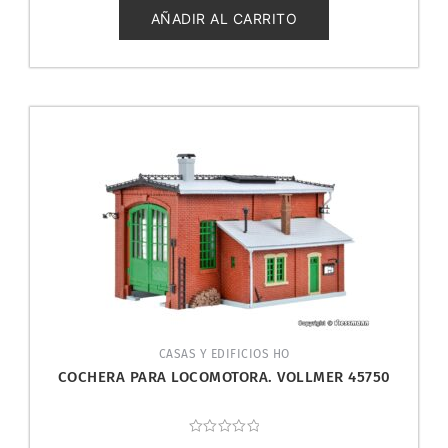
de
5
AÑADIR AL CARRITO
CASAS Y EDIFICIOS HO
COCHERA PARA LOCOMOTORA. VOLLMER 45750
Valorado