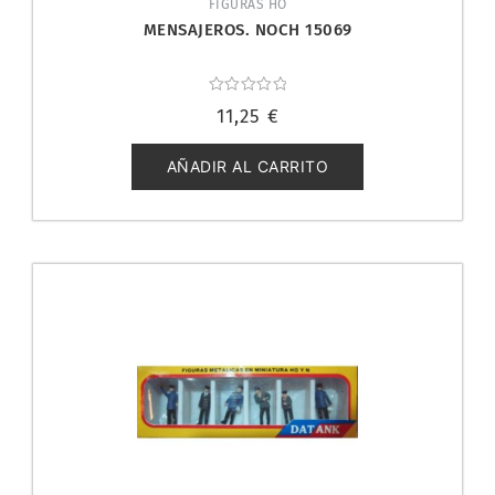
FIGURAS HO
MENSAJEROS. NOCH 15069
Valorado
11,25
€
con
0
de
5
AÑADIR AL CARRITO