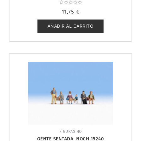
Valorado
11,75
€
con
0
de
5
AÑADIR AL CARRITO
FIGURAS HO
GENTE SENTADA. NOCH 15240