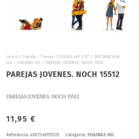
Inicio
/
Tienda
/
Trenes
/
ESCALA H0 1/87
/
DECORACION
HO
/
FIGURAS HO
/ PAREJAS JOVENES. NOCH 15512
PAREJAS JOVENES. NOCH 15512
PAREJAS JOVENES. NOCH 15512
11,95
€
FIGURAS HO
Referencia:
4007246155125
Categoría: