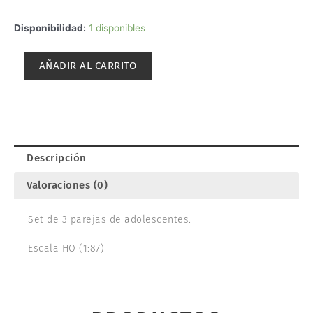
PAREJAS
Disponibilidad:
1 disponibles
JOVENES.
NOCH
AÑADIR AL CARRITO
15512
cantidad
Descripción
Valoraciones (0)
Set de 3 parejas de adolescentes.
Escala HO (1:87)