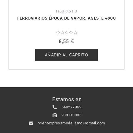
FIGURAS HO
FERROVIARIOS ÉPOCA DE VAPOR. ANESTE 4900
Valorado
8,55
€
con
0
de
5
AÑADIR AL CARRITO
Estamos en
640277962
933113005
orientexpressmodelismo@gmail.com