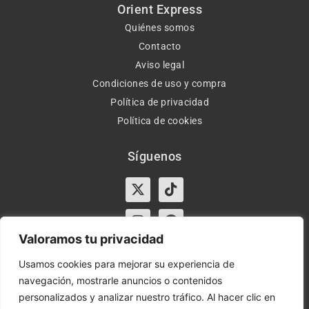
Orient Express
Quiénes somos
Contacto
Aviso legal
Condiciones de uso y compra
Política de privacidad
Política de cookies
Síguenos
X-
Instagram
Tiktok
Facebook
twitter
Valoramos tu privacidad
Usamos cookies para mejorar su experiencia de
navegación, mostrarle anuncios o contenidos
Horario:
Lun-Vie de 10:00-13:30 y 17:00-20:00 – Sáb de
personalizados y analizar nuestro tráfico. Al hacer clic en
10:00-13:30