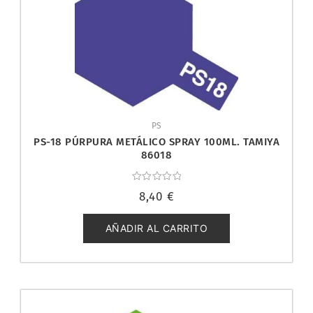
PS
PS-18 PÚRPURA METÁLICO SPRAY 100ML. TAMIYA
86018
Valorado
8,40
€
con
0
de
5
AÑADIR AL CARRITO