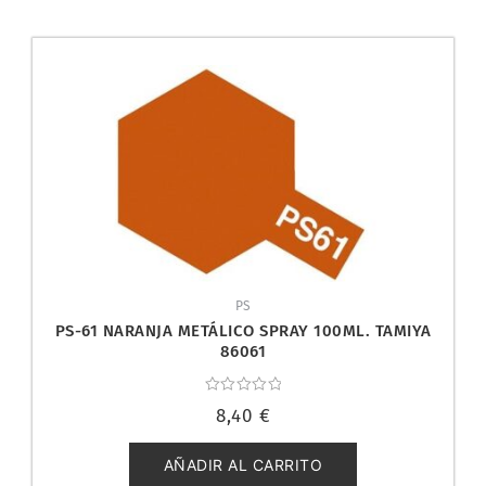
PS
PS-61 NARANJA METÁLICO SPRAY 100ML. TAMIYA
86061
Valorado
8,40
€
con
0
de
5
AÑADIR AL CARRITO