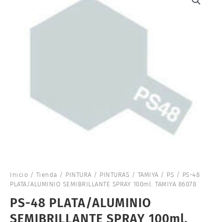
Inicio
/
Tienda
/
PINTURA
/
PINTURAS
/
TAMIYA
/
PS
/ PS-48
PLATA/ALUMINIO SEMIBRILLANTE SPRAY 100ml. TAMIYA 86078
PS-48 PLATA/ALUMINIO
SEMIBRILLANTE SPRAY 100ml.