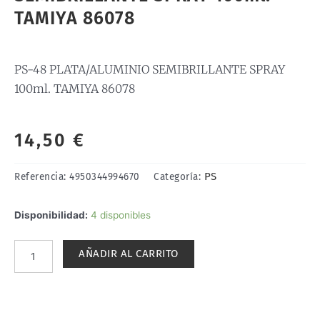
TAMIYA 86078
PS-48 PLATA/ALUMINIO SEMIBRILLANTE SPRAY
100ml. TAMIYA 86078
14,50
€
PS
Referencia:
4950344994670
Categoría:
PS-
Disponibilidad:
4 disponibles
48
PLATA/ALUMINIO
AÑADIR AL CARRITO
SEMIBRILLANTE
SPRAY
100ml.
TAMIYA