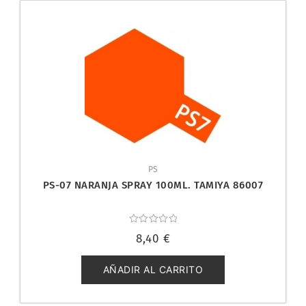
PS
PS-07 NARANJA SPRAY 100ML. TAMIYA 86007
Valorado
8,40
€
con
0
de
5
AÑADIR AL CARRITO