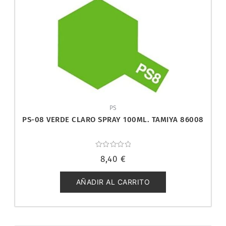
PS
PS-08 VERDE CLARO SPRAY 100ML. TAMIYA 86008
Valorado
8,40
€
con
0
de
5
AÑADIR AL CARRITO