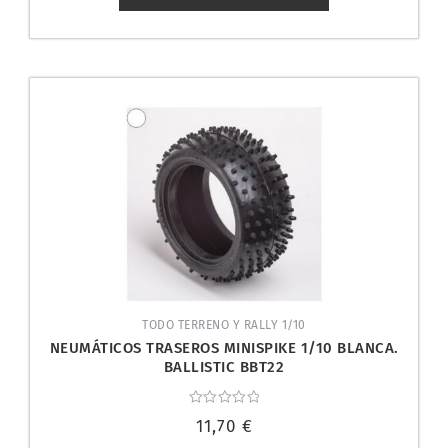
TODO TERRENO Y RALLY 1/10
NEUMÁTICOS TRASEROS MINISPIKE 1/10 BLANCA.
BALLISTIC BBT22
Valorado
11,70
€
con
0