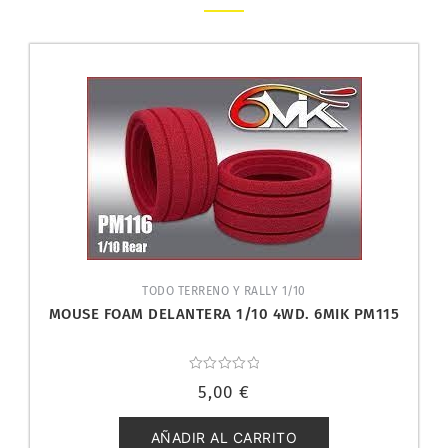
TODO TERRENO Y RALLY 1/10
MOUSE FOAM DELANTERA 1/10 4WD. 6MIK PM115
Valorado
5,00
€
con
0
de
5
AÑADIR AL CARRITO