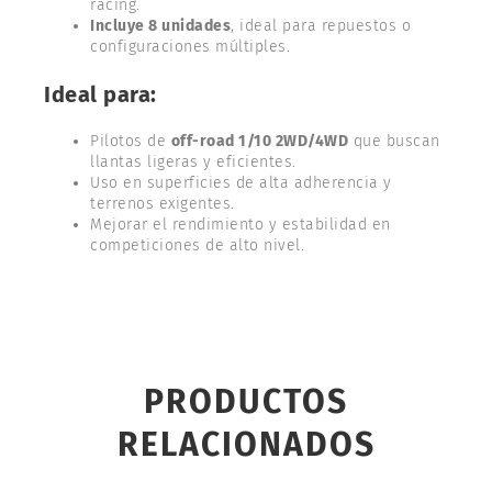
racing.
Incluye 8 unidades
, ideal para repuestos o
configuraciones múltiples.
Ideal para:
Pilotos de
off-road 1/10 2WD/4WD
que buscan
llantas ligeras y eficientes.
Uso en superficies de alta adherencia y
terrenos exigentes.
Mejorar el rendimiento y estabilidad en
competiciones de alto nivel.
PRODUCTOS
RELACIONADOS