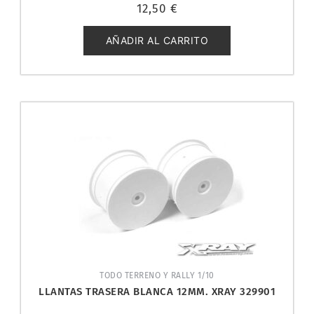
Valorado
12,50
€
con
0
de
5
AÑADIR AL CARRITO
TODO TERRENO Y RALLY 1/10
LLANTAS TRASERA BLANCA 12MM. XRAY 329901