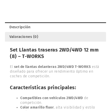
(8).
T-
WORKS
TE-
218-
Descripción
CY-
8
Valoraciones (0)
cantidad
Set Llantas traseras 2WD/4WD 12 mm
(8) – T-WORKS
El
set de llantas delanteras 2WD/4WD T-WORKS
está
diseñado para ofrecer un rendimiento óptimo en
coches de competición.
Características principales:
Compatibles con vehículos 2WD/4WD
de
competición.
Color amarillo fluor
, alta visibilidad y estilo