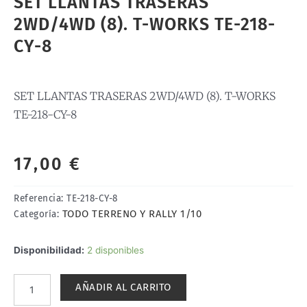
SET LLANTAS TRASERAS
2WD/4WD (8). T-WORKS TE-218-
CY-8
SET LLANTAS TRASERAS 2WD/4WD (8). T-WORKS
TE-218-CY-8
17,00
€
Referencia:
TE-218-CY-8
TODO TERRENO Y RALLY 1/10
Categoría:
SET
Disponibilidad:
2 disponibles
LLANTAS
TRASERAS
AÑADIR AL CARRITO
2WD/4WD