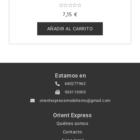
Valorado
7,15
€
con
0
de
5
AÑADIR AL CARRITO
Estamos en
640277962
933113005
orientexpressmodelismo@gmail.com
Orient Express
Quiénes somos
Contacto