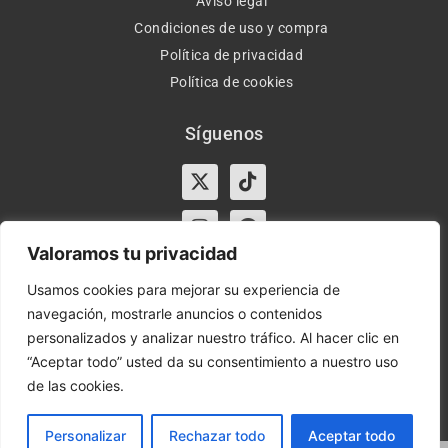
Aviso legal
Condiciones de uso y compra
Política de privacidad
Política de cookies
Síguenos
X-
Instagram
Tiktok
Facebook
twitter
Valoramos tu privacidad
Usamos cookies para mejorar su experiencia de
navegación, mostrarle anuncios o contenidos
Horario:
Lun-Vie de 10:00-13:30 y 17:00-20:00 – Sáb de
personalizados y analizar nuestro tráfico. Al hacer clic en
10:00-13:30
“Aceptar todo” usted da su consentimiento a nuestro uso
de las cookies.
Orient Express | Copyright 2021 © Todos los derechos
reservados.
Personalizar
Rechazar todo
Aceptar todo