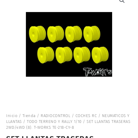
Inicio
/
Tienda
/
RADIOCONTROL
/
COCHES RC
/
NEUMATICOS Y
LLANTAS
/
TODO TERRENO Y RALLY 1/10
/ SET LLANTAS TRASERAS
2WD/4WD (8). T-WORKS TE-218-CY-8