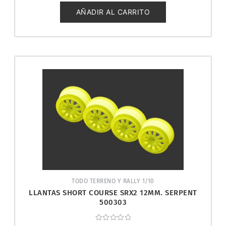
de
5
AÑADIR AL CARRITO
TODO TERRENO Y RALLY 1/10
LLANTAS SHORT COURSE SRX2 12MM. SERPENT
500303