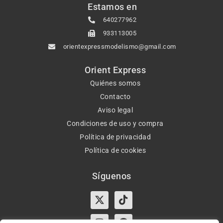
Estamos en
640277962
933113005
orientexpressmodelismo@gmail.com
Orient Express
Quiénes somos
Contacto
Aviso legal
Condiciones de uso y compra
Política de privacidad
Política de cookies
Síguenos
X-
Instagram
Tiktok
Facebook
twitter