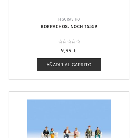
FIGURAS HO
BORRACHOS. NOCH 15559
Valorado
9,99
€
con
0
de
5
AÑADIR AL CARRITO