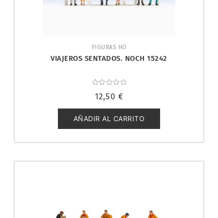
FIGURAS HO
VIAJEROS SENTADOS. NOCH 15242
Valorado
12,50
€
con
0
de
5
AÑADIR AL CARRITO