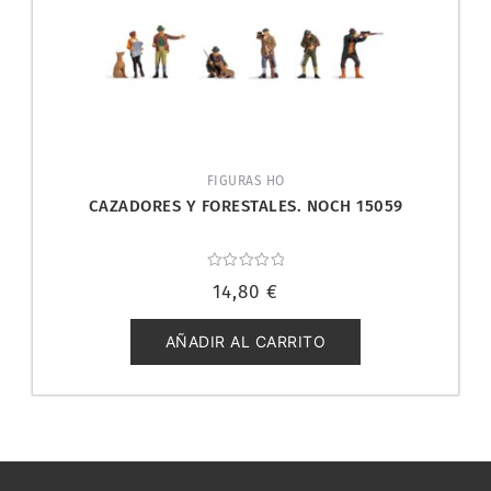
FIGURAS HO
CAZADORES Y FORESTALES. NOCH 15059
Valorado
14,80
€
con
0
de
5
AÑADIR AL CARRITO