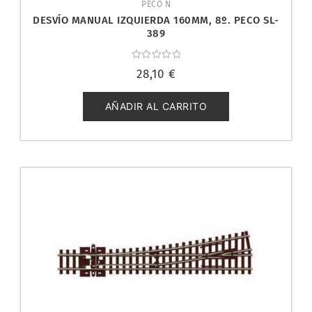
PECO N
DESVÍO MANUAL IZQUIERDA 160MM, 8º. PECO SL-
389
Valorado
28,10
€
con
0
de
5
AÑADIR AL CARRITO