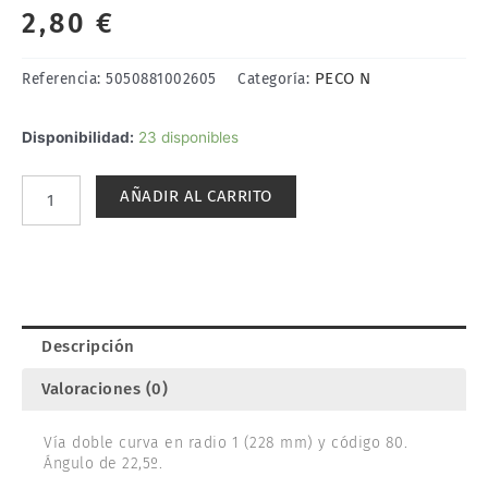
2,80
€
PECO N
Referencia:
5050881002605
Categoría:
VÍA
Disponibilidad:
23 disponibles
CURVA
228mm,
AÑADIR AL CARRITO
22,5º
R1.
PECO
ST-
3
cantidad
Descripción
Valoraciones (0)
Vía doble curva en radio 1 (228 mm) y código 80.
Ángulo de 22,5º.