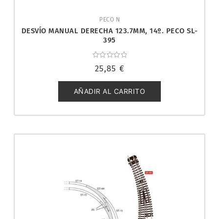
PECO N
DESVÍO MANUAL DERECHA 123.7MM, 14º. PECO SL-
395
Valorado
25,85
€
con
0
de
5
AÑADIR AL CARRITO