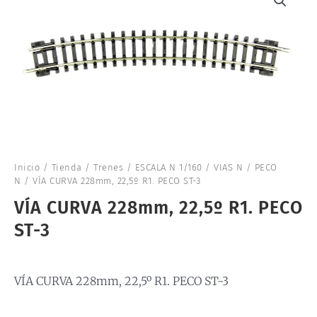
Inicio
/
Tienda
/
Trenes
/
ESCALA N 1/160
/
VIAS N
/
PECO
N
/ VÍA CURVA 228mm, 22,5º R1. PECO ST-3
VÍA CURVA 228mm, 22,5º R1. PECO
ST-3
VÍA CURVA 228mm, 22,5º R1. PECO ST-3