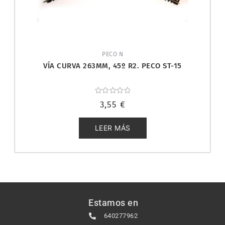
PECO N
VÍA CURVA 263MM, 45º R2. PECO ST-15
Valorado
3,55
€
con
0
de
5
LEER MÁS
Estamos en
640277962