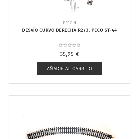
PECO N
DESVÍO CURVO DERECHA R2/3. PECO ST-44
Valorado
35,95
€
con
0
de
5
AÑADIR AL CARRITO