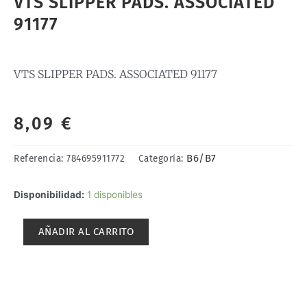
VTS SLIPPER PADS. ASSOCIATED
91177
VTS SLIPPER PADS. ASSOCIATED 91177
8,09
€
B6/B7
Referencia:
784695911772
Categoría:
VTS
Disponibilidad:
1 disponibles
SLIPPER
PADS.
AÑADIR AL CARRITO
ASSOCIATED
91177
cantidad