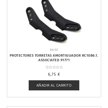
B6/B7
PROTECTORES TORRETAS AMORTIGUADOR RC10B6.1.
ASSOCIATED 91771
Valorado
6,75
€
con
0
de
5
AÑADIR AL CARRITO