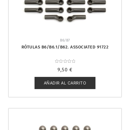
B6/B7
RÓTULAS B6/B6.1/B62. ASSOCIATED 91722
Valorado
9,50
€
con
0
de
5
AÑADIR AL CARRITO