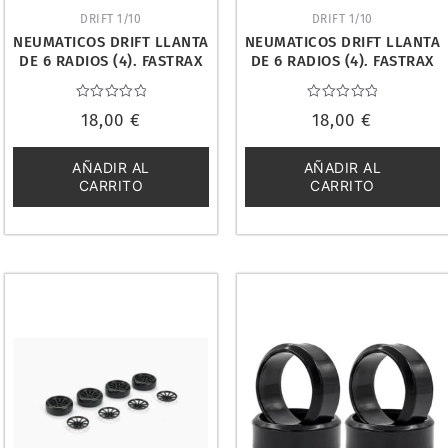
DRIFT 1/10
DRIFT 1/10
NEUMATICOS DRIFT LLANTA
NEUMATICOS DRIFT LLANTA
DE 6 RADIOS (4). FASTRAX
DE 6 RADIOS (4). FASTRAX
FAST0086C
FAST0086GC
Valorado
Valorado
18,00
€
18,00
€
con
con
0
0
de
de
5
5
AÑADIR AL
AÑADIR AL
CARRITO
CARRITO