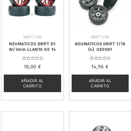
DRIFT 1/10
DRIFT 1/10
NEUMATICOS DRIFT D1
NEUMATICOS DRIFT 1/16
W/3mm LLANTA DE 14
(4). OE0061
RADIOS (4). FASTRAX
FAST1353MR-D1
Valorado
Valorado
18,00
€
14,96
€
con
con
0
0
de
de
5
5
AÑADIR AL
AÑADIR AL
CARRITO
CARRITO