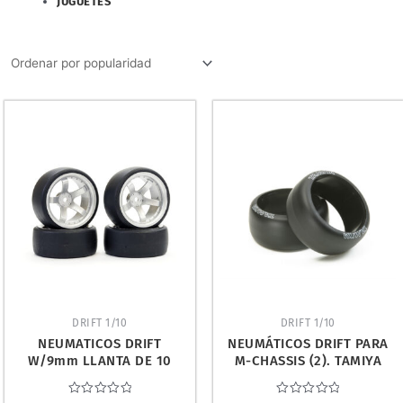
JUGUETES
DRIFT 1/10
DRIFT 1/10
NEUMATICOS DRIFT
NEUMÁTICOS DRIFT PARA
W/9mm LLANTA DE 10
M-CHASSIS (2). TAMIYA
RADIOS (4). FASTRAX
54374
FAST1354SS-D1