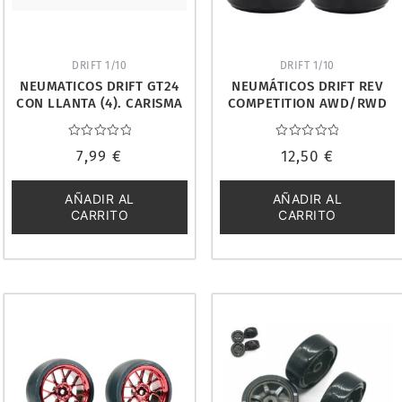
DRIFT 1/10
DRIFT 1/10
NEUMATICOS DRIFT GT24
NEUMÁTICOS DRIFT REV
CON LLANTA (4). CARISMA
COMPETITION AWD/RWD
16349
(4). OE0063
Valorado
Valorado
7,99
€
12,50
€
con
con
0
0
de
de
5
5
AÑADIR AL
AÑADIR AL
CARRITO
CARRITO