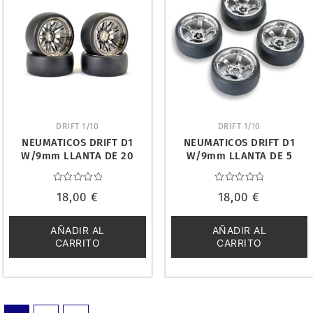
DRIFT 1/10
DRIFT 1/10
NEUMATICOS DRIFT D1
NEUMATICOS DRIFT D1
W/9mm LLANTA DE 20
W/9mm LLANTA DE 5
RADIOS (4). FASTRAX
RADIOS (4). FASTRAX
FAST1355BC-D19
FAST1354C-D19
Valorado
Valorado
18,00
€
18,00
€
con
con
0
0
de
de
5
5
AÑADIR AL
AÑADIR AL
CARRITO
CARRITO