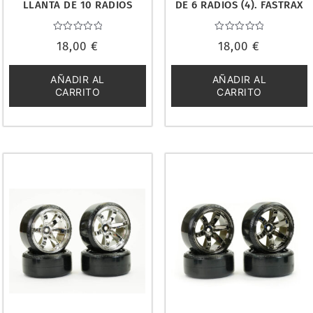
LLANTA DE 10 RADIOS
DE 6 RADIOS (4). FASTRAX
DORADA (4). FASTRAX
FAST0086BKR
FAST0090G
Valorado
Valorado
18,00
€
18,00
€
con
con
0
0
de
de
5
5
AÑADIR AL
AÑADIR AL
CARRITO
CARRITO