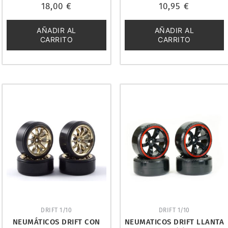
Valorado
Valorado
18,00
€
10,95
€
con
con
0
0
de
de
5
5
AÑADIR AL
AÑADIR AL
CARRITO
CARRITO
DRIFT 1/10
DRIFT 1/10
NEUMÁTICOS DRIFT CON
NEUMATICOS DRIFT LLANTA