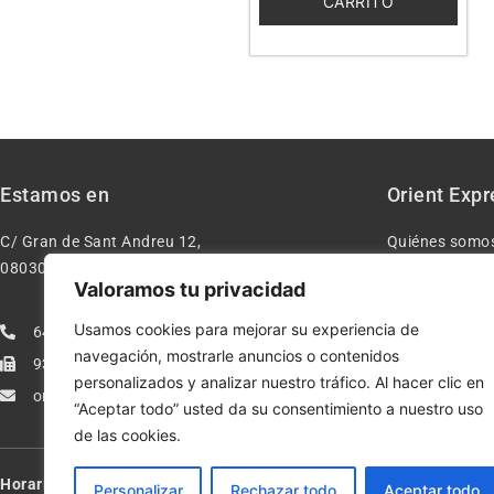
CARRITO
Estamos en
Orient Expr
C/ Gran de Sant Andreu 12,
Quiénes somo
08030 – Barcelona España
Contacto
Valoramos tu privacidad
Aviso legal
Usamos cookies para mejorar su experiencia de
640277962
Condiciones d
navegación, mostrarle anuncios o contenidos
933113005
Política de pr
personalizados y analizar nuestro tráfico. Al hacer clic en
orientexpressmodelismo@gmail.com
Política de co
“Aceptar todo” usted da su consentimiento a nuestro uso
de las cookies.
Horario:
Lun-Vie de 10:00-13:30 y 17:00-20:00 – Sáb de 10:00-13:3
Personalizar
Rechazar todo
Aceptar todo