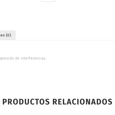
R1
30º.
MINITRIX
14972
cantidad
es (0)
presión de interferencias.
PRODUCTOS RELACIONADOS