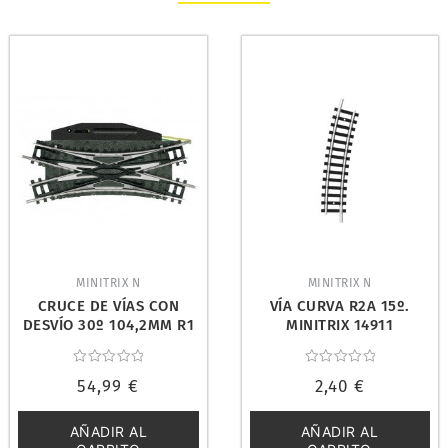
MINITRIX N
MINITRIX N
CRUCE DE VÍAS CON
VÍA CURVA R2A 15º.
DESVÍO 30º 104,2MM R1
MINITRIX 14911
MINITRIX N 14968
Valorado
Valorado
54,99
€
2,40
€
con
con
0
0
de
de
5
5
AÑADIR AL
AÑADIR AL