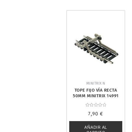
MINITRIX N
TOPE FIJO VÍA RECTA
50MM MINITRIX 14991
Valorado
7,90
€
con
0
de
5
AÑADIR AL