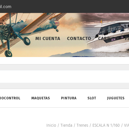
il.com
MI CUENTA
CONTACTO
CARRITO
F
IOCONTROL
MAQUETAS
PINTURA
SLOT
JUGUETES
Inicio
/
Tienda
/
Trenes
/
ESCALA N 1/160
/
VI