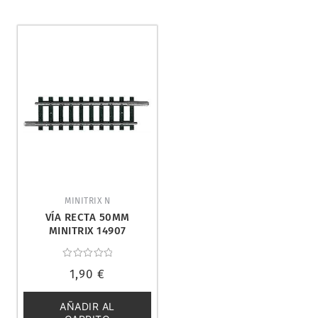
MINITRIX N
VÍA RECTA 50MM
MINITRIX 14907
Valorado
1,90
€
con
0
de
5
AÑADIR AL