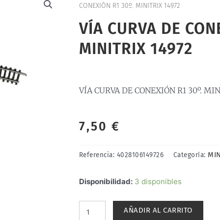
CONEXIÓN R1 30º. MINITRIX 14972
VÍA CURVA DE CONE
MINITRIX 14972
VÍA CURVA DE CONEXIÓN R1 30º. MIN
7,50
€
MIN
Referencia:
4028106149726
Categoría:
VÍA
Disponibilidad:
3 disponibles
CURVA
DE
AÑADIR AL CARRITO
CONEXIÓN