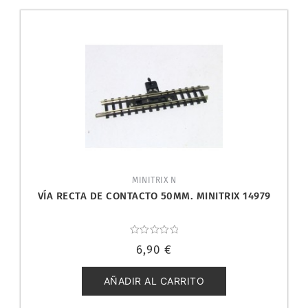
MINITRIX N
VÍA RECTA DE CONTACTO 50MM. MINITRIX 14979
Valorado
6,90
€
con
0
de
5
AÑADIR AL CARRITO