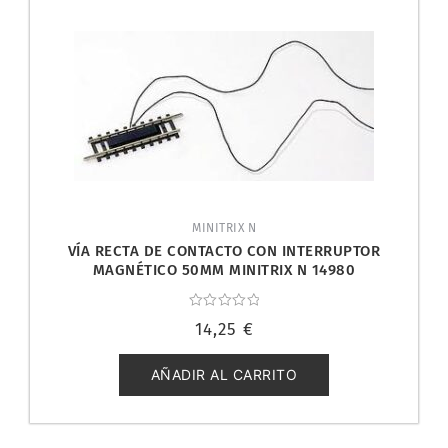
MINITRIX N
VÍA RECTA DE CONTACTO CON INTERRUPTOR
MAGNÉTICO 50MM MINITRIX N 14980
Valorado
14,25
€
con
0
de
5
AÑADIR AL CARRITO