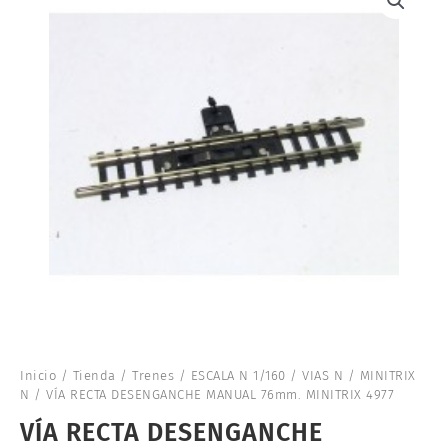
Inicio
/
Tienda
/
Trenes
/
ESCALA N 1/160
/
VIAS N
/
MINITRIX
N
/ VÍA RECTA DESENGANCHE MANUAL 76mm. MINITRIX 4977
VÍA RECTA DESENGANCHE