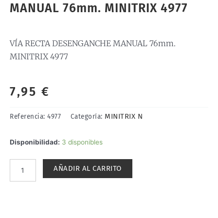
MANUAL 76mm. MINITRIX 4977
VÍA RECTA DESENGANCHE MANUAL 76mm.
MINITRIX 4977
7,95
€
MINITRIX N
Referencia:
4977
Categoría:
VÍA
Disponibilidad:
3 disponibles
RECTA
DESENGANCHE
AÑADIR AL CARRITO
MANUAL
76mm.
MINITRIX
4977
cantidad