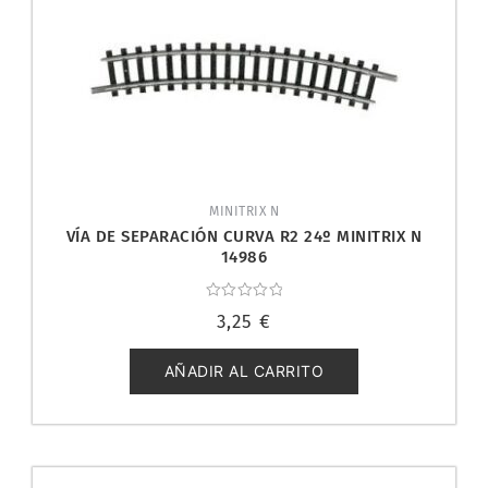
MINITRIX N
VÍA DE SEPARACIÓN CURVA R2 24º MINITRIX N
14986
Valorado
3,25
€
con
0
de
5
AÑADIR AL CARRITO