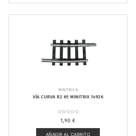
MINITRIX N
VÍA CURVA R2 6º MINITRIX 14926
Valorado
1,90
€
con
0
de
5
AÑADIR AL CARRITO